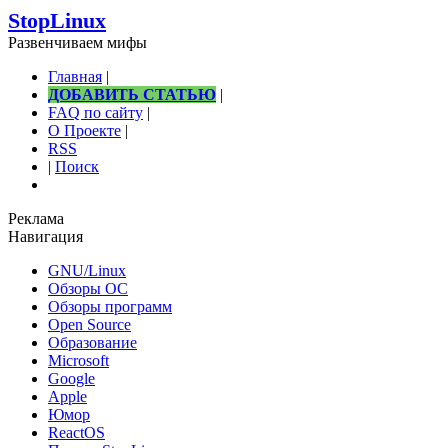
StopLinux
Развенчиваем мифы
Главная
|
ДОБАВИТЬ СТАТЬЮ
|
FAQ по сайту
|
О Проекте
|
RSS
|
Поиск
Реклама
Навигация
GNU/Linux
Обзоры ОС
Обзоры программ
Open Source
Образование
Microsoft
Google
Apple
Юмор
ReactOS