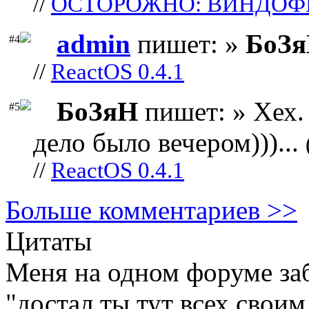
//
ОСТОРОЖНО: ВИНДОФ
admin
пишет: »
БоЗ
#4
//
ReactOS 0.4.1
БоЗяН
пишет: » Хех. 
#5
дело было вечером)))...
//
ReactOS 0.4.1
Больше комментариев >>
Цитаты
Меня на одном форуме за
"достал ты тут всех своим