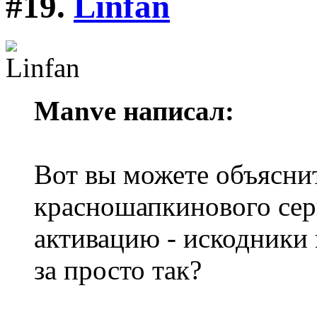
#19.
Linfan
Manve написал:
Вот вы можете объяснит
красношапкинового серв
активацию - искодники 
за просто так?