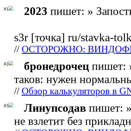
2023
пишет: » Запост
#1
s3r [точка] ru/stavka-tol
//
ОСТОРОЖНО: ВИНДОФ
бронедрочец
пишет: 
#2
таков: нужен нормальны
//
Обзор калькуляторов в G
Линупсодав
пишет: »
#3
не взлетит без прикладн