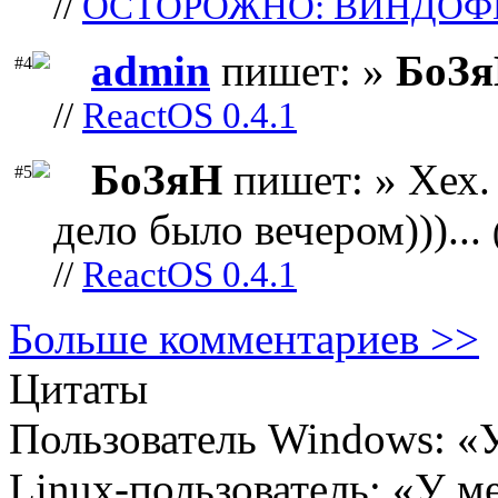
//
ОСТОРОЖНО: ВИНДОФ
admin
пишет: »
БоЗ
#4
//
ReactOS 0.4.1
БоЗяН
пишет: » Хех. 
#5
дело было вечером)))...
//
ReactOS 0.4.1
Больше комментариев >>
Цитаты
Пользователь Windows: «У
Linux-пользователь: «У ме