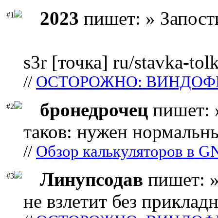
2023
пишет: » Запост
#1
s3r [точка] ru/stavka-tol
//
ОСТОРОЖНО: ВИНДОФ
бронедрочец
пишет: 
#2
таков: нужен нормальны
//
Обзор калькуляторов в G
Линупсодав
пишет: »
#3
не взлетит без прикладн