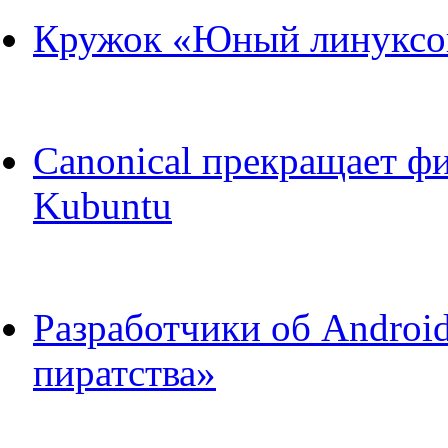
Кружок «Юный линуксои
Canonical прекращает ф
Kubuntu
Разработчики об Android
пиратства»