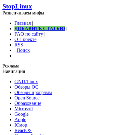
StopLinux
Развенчиваем мифы
Главная
|
ДОБАВИТЬ СТАТЬЮ
|
FAQ по сайту
|
О Проекте
|
RSS
|
Поиск
Реклама
Навигация
GNU/Linux
Обзоры ОС
Обзоры программ
Open Source
Образование
Microsoft
Google
Apple
Юмор
ReactOS