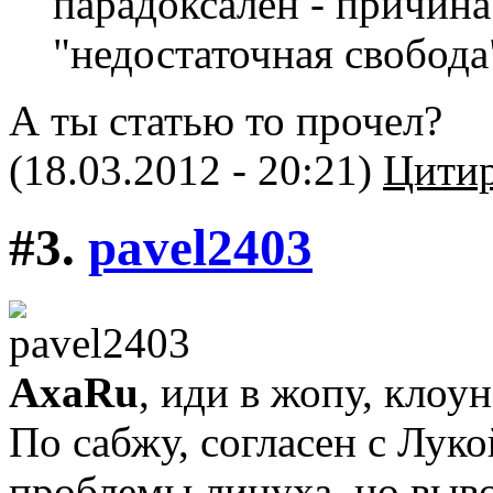
парадоксален - причина
"недостаточная свобода
А ты статью то прочел?
(18.03.2012 - 20:21)
Цитир
#3.
pavel2403
AxaRu
, иди в жопу, клоун
По сабжу, согласен с Лук
проблемы линуха, но выв