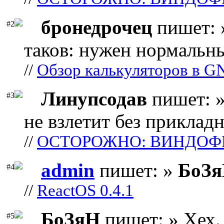
бронедрочец
пишет: 
#2
таков: нужен нормальны
//
Обзор калькуляторов в G
Линупсодав
пишет: »
#3
не взлетит без прикладн
//
ОСТОРОЖНО: ВИНДОФ
admin
пишет: »
БоЗ
#4
//
ReactOS 0.4.1
БоЗяН
пишет: » Хех. 
#5