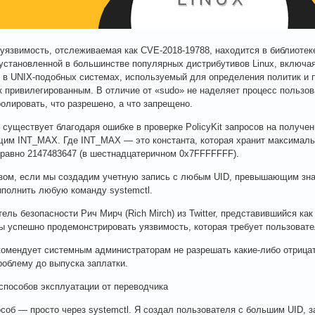
уязвимость, отслеживаемая как CVE-2018-19788, находится в библиотеке Po
дустановленной в большинстве популярных дистрибутивов Linux, включая 
 в UNIX-подобных системах, используемый для определения политик и 
к привилегированным. В отличие от «sudo» не наделяет процесс пользо
ролировать, что разрешено, а что запрещено.
 существует благодаря ошибке в проверке PolicyKit запросов на получен
м INT_MAX. Где INT_MAX — это константа, которая хранит максималь
то равно 2147483647 (в шестнадцатеричном 0x7FFFFFFF).
зом, если мы создадим учетную запись с любым UID, превышающим знач
полнить любую команду systemctl.
ель безопасности Рич Мирч (Rich Mirch) из Twitter, представившийся как
бы успешно продемонстрировать уязвимость, которая требует пользовате
комендует системным администраторам не разрешать какие-либо отрица
роблему до выпуска заплатки.
способов эксплуатации от переводчика
соб — просто через systemctl. Я создал пользователя с большим UID, з