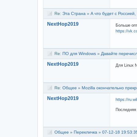
Re:
Эта Страна
»
А что будет с Россией,
NextHop2019
Больше оп
https://vk.
Re:
ПО для Windows
»
Давайте перечисл
NextHop2019
Для Linux 
Re:
Общее
»
Mozilla окончательно прек
NextHop2019
https://ru.w
Последняя 
Общее
»
Перекличка
»
07-12-18 19:53:3