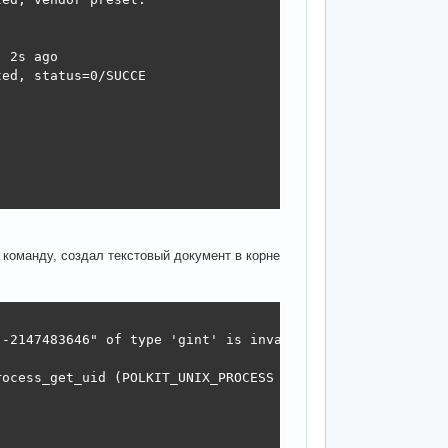
 2s ago

ed, status=0/SUCCE

команду, создал текстовый документ в корне
-2147483646" of type 'gint' is invalid or out of range f
ocess_get_uid (POLKIT_UNIX_PROCESS (subject)) >= 0)
