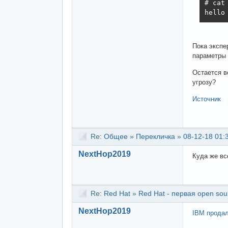
# cat 
hello
Пока экспе
параметры 
Остается в
угрозу?
Источник
Re:
Общее
»
Перекличка
»
08-12-18 01:
NextHop2019
Куда же вс
Re:
Red Hat
»
Red Hat - первая open so
NextHop2019
IBM продал