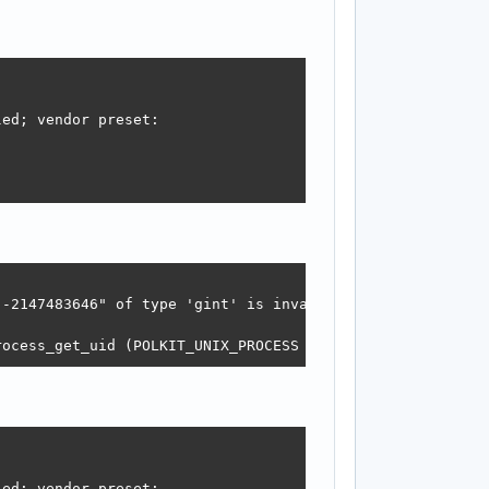
ed; vendor preset:

-2147483646" of type 'gint' is invalid or out of range f
rocess_get_uid (POLKIT_UNIX_PROCESS (subject)) >= 0)
ed; vendor preset:
