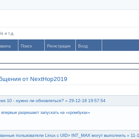
s и т.д.
авила
Поиск
Регистрация
Вход
бщения от NextHop2019
ws 10 - нужно ли обновляться?
»
29-12-18 19:57:54
 впервые разрешают запускать на «хромбуках»
анные пользователи Linux с UID> INT_MAX могут выполнить
»
11-