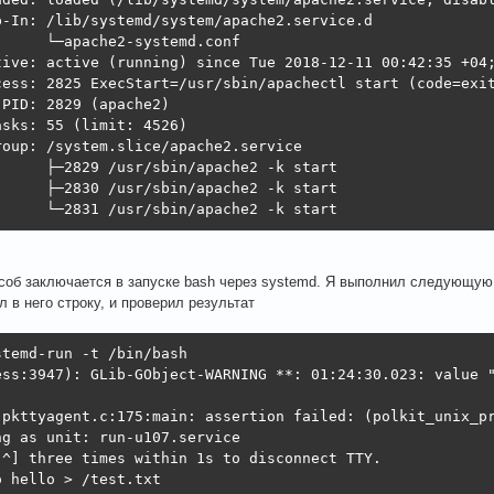
p-In: /lib/systemd/system/apache2.service.d

      └─apache2-systemd.conf

tive: active (running) since Tue 2018-12-11 00:42:35 +04;
cess: 2825 ExecStart=/usr/sbin/apachectl start (code=exit
PID: 2829 (apache2)

asks: 55 (limit: 4526)

roup: /system.slice/apache2.service

      ├─2829 /usr/sbin/apache2 -k start

      ├─2830 /usr/sbin/apache2 -k start

      └─2831 /usr/sbin/apache2 -k start
соб заключается в запуске bash через systemd. Я выполнил следующую 
л в него строку, и проверил результат
stemd-run -t /bin/bash

ess:3947): GLib-GObject-WARNING **: 01:24:30.023: value "
:pkttyagent.c:175:main: assertion failed: (polkit_unix_pr
ng as unit: run-u107.service

 ^] three times within 1s to disconnect TTY.

 hello > /test.txt
