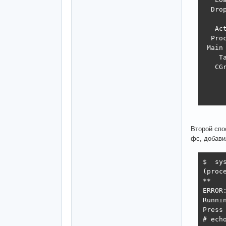
  Dro
     
   Ac
  Pro
 Main 
    T
   CG
     
     
     
Второй спо
фс, добави
$  sy
(proc
**

ERROR
Runni
Press
# echo