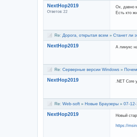
NextHop2019
Ох, давно м
Ответов: 22
Есть кто ж
Re:
Дорога, открытая всем
»
Станет ли э
NextHop2019
А линукс н
Re:
Серверные версии Windows
»
Почем
NextHop2019
.NET Core 
Re:
Web-soft
»
Новые Браузеры
»
07-12-
NextHop2019
Новый стар
https://msi