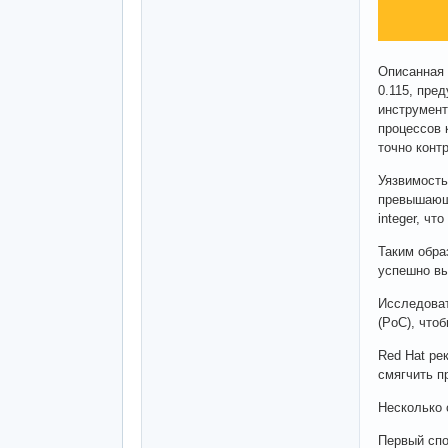
Описанная 
0.115, пре
инструмент
процессов 
точно конт
Уязвимость
превышающи
integer, ч
Таким обра
успешно вы
Исследоват
(PoC), что
Red Hat ре
смягчить п
Несколько 
Первый спо