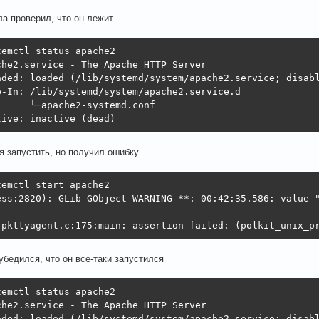
ла проверил, что он лежит
emctl status apache2

che2.service - The Apache HTTP Server

aded: loaded (/lib/systemd/system/apache2.service; disabl
p-In: /lib/systemd/system/apache2.service.d

      └─apache2-systemd.conf

tive: inactive (dead)
я запустить, но получил ошибку
emctl start apache2

ess:2820): GLib-GObject-WARNING **: 00:42:35.586: value "
:pkttyagent.c:175:main: assertion failed: (polkit_unix_p
 убедился, что он все-таки запустился
emctl status apache2

che2.service - The Apache HTTP Server

aded: loaded (/lib/systemd/system/apache2.service; disabl