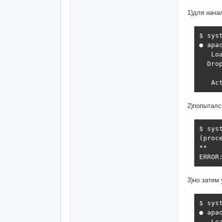
1)для нача
$ syst
● apa
   Lo
  Dro
     
   Ac
2)попыталс
$ syst
(proc
**

ERROR
3)но затем
$ syst
● apa
   Lo