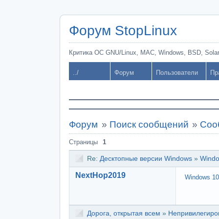
Форум StopLinux
Критика ОС GNU/Linux, MAC, Windows, BSD, Solari
../
Форум
Пользователи
Пр
Форум
»
Поиск сообщений
»
Соо
Страницы
1
Re:
Десктопные версии Windows
»
Windo
NextHop2019
Windows 10
Дорога, открытая всем
»
Непривилегиров