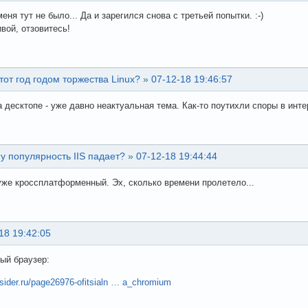
еня тут не было... Да и зарегился снова с третьей попытки. :-)
ивой, отзовитесь!
тот год годом торжества Linux?
»
07-12-18 19:46:57
а десктопе - уже давно неактуальная тема. Как-то поутихли споры в интер
у популярность IIS падает?
»
07-12-18 19:44:44
уже кроссплатформенный. Эх, сколько времени пролетело...
18 19:42:05
ый браузер:
nsider.ru/page26976-ofitsialn … a_chromium