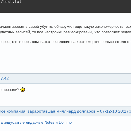
/test.txt

риментировал в своей убунте, обнаружил еще такую закономерность: есл
учетных записей, то все настройки разблокированы, что позволяет реда
опрос, как теперь «вызвать» появление на хосте-жертве пользователя с 
37:42
е пропали?
urce компания, заработавшая миллиард долларов
»
07-12-18 20:17:
а индусам легендарные Notes и Domino