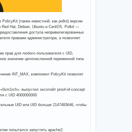
licyKit (также известной, как polkit) версии
Red Hat, Debian, Ubuntu и CentOS. Polkit —
предоставления доступа непривилегированных
вателя правами администратора, а позволяет
ие прав для любого пользователя с UID,
ное значение целочисленной переменной типа
ение INT_MAX, компонент PolicyKit позволит
 «0xm1rch», выпустил эксплойт proof-of-concept
ля с UID 4000000000.
тельные UID или UID больше 2147483646, чтобы
атем попытался запустить apache2: