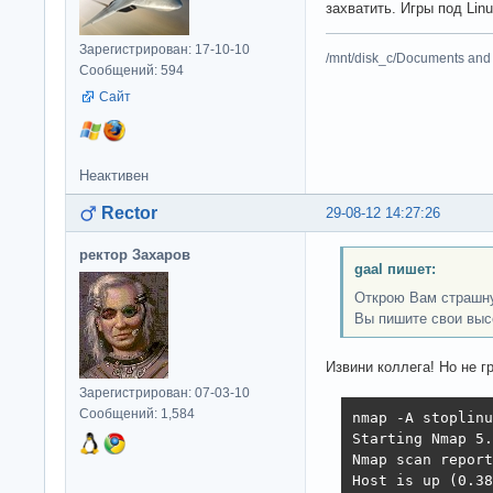
захватить. Игры под Lin
Зарегистрирован: 17-10-10
/mnt/disk_c/Documents and 
Сообщений: 594
Сайт
Неактивен
Rector
29-08-12 14:27:26
ректор Захаров
gaal пишет:
Открою Вам страшную
Вы пишите свои выс
Извини коллега! Но не г
Зарегистрирован: 07-03-10
Сообщений: 1,584
nmap -A stoplinu
Starting Nmap 5.
Nmap scan report
Host is up (0.38