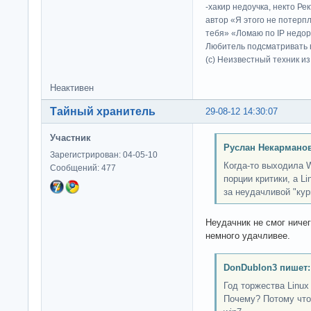
-хакир недоучка, некто Ре
автор «Я этого не потерп
тебя» «Ломаю по IP недор
Любитель подсматривать в
(c) Неизвестный техник и
Неактивен
Тайный хранитель
29-08-12 14:30:07
Участник
Руслан Некарманов
Зарегистрирован: 04-05-10
Когда-то выходила 
Сообщений: 477
порции критики, а Li
за неудачливой "кур
Неудачник не смог ничег
немного удачливее.
DonDublon3 пишет:
Год торжества Linux
Почему? Потому что