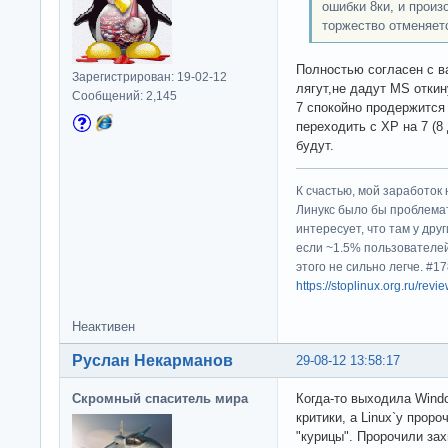
ошибки 8ки, и произо
торжество отменяетс
Полностью согласен с в
Зарегистрирован: 19-02-12
лягут,не дадут MS отки
Сообщений: 2,145
7 спокойно продержится
переходить с XP на 7 (8 
будут.
К счастью, мой заработок 
Линукс было бы проблема
интересует, что там у дру
если ~1.5% пользователей
этого не сильно легче. #
https://stoplinux.org.ru/re
Неактивен
Руслан Некарманов
29-08-12 13:58:17
Скромный спаситель мира
Когда-то выходила Wind
критики, а Linux`у прор
"курицы". Пророчили зах