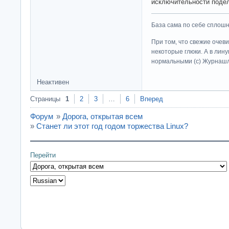
исключительности под
База сама по себе сплошно
При том, что свежие очев
некоторые глюки. А в лину
нормальными (c) Журна
Неактивен
Страницы
1
2
3
…
6
Вперед
Форум
»
Дорога, открытая всем
»
Станет ли этот год годом торжества Linux?
Перейти