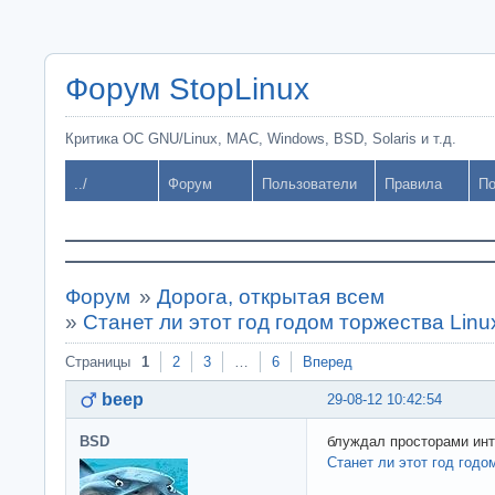
Форум StopLinux
Критика ОС GNU/Linux, MAC, Windows, BSD, Solaris и т.д.
../
Форум
Пользователи
Правила
По
Форум
»
Дорога, открытая всем
»
Станет ли этот год годом торжества Linu
Страницы
1
2
3
…
6
Вперед
beep
29-08-12 10:42:54
BSD
блуждал просторами инт
Станет ли этот год годо