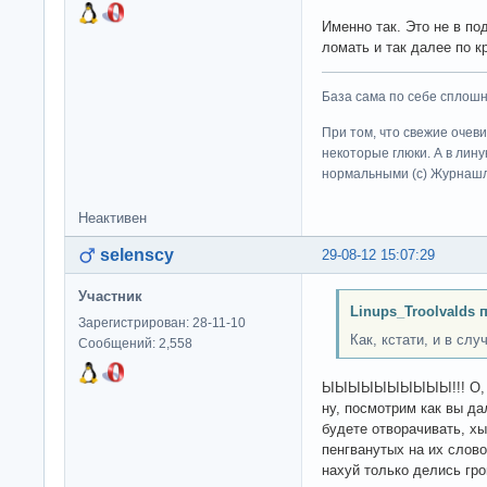
Именно так. Это не в по
ломать и так далее по кр
База сама по себе сплошно
При том, что свежие очев
некоторые глюки. А в лину
нормальными (c) Журна
Неактивен
selenscy
29-08-12 15:07:29
Участник
Linups_Troolvalds 
Зарегистрирован: 28-11-10
Как, кстати, и в сл
Сообщений: 2,558
ЫЫЫЫЫЫЫЫЫЫ!!! О, бл
ну, посмотрим как вы д
будете отворачивать, х
пенгванутых на их слово
нахуй только делись гр