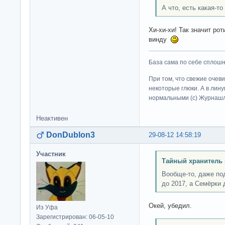
А что, есть какая-то
Хи-хи-хи! Так значит ро
винду
База сама по себе сплошно
При том, что свежие очев
некоторые глюки. А в лину
нормальными (c) Журна
Неактивен
DonDublon3
29-08-12 14:58:19
Участник
Тайный хранитель 
Вообще-то, даже по
до 2017, а Семёрки 
Окей, убедил.
Из Уфа
Зарегистрирован: 06-05-10