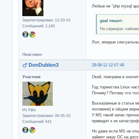
Любые не "php mysql ap
Зарегистрирован: 12-03-10
gaal пишет:
Сообщений: 2,160
На серверах лайнак
Лол, мокрые сексуальн
Неактивен
DonDublon3
29-08-12 12:57:49
Участник
Окей, поиграем в онолит
Год торжества Linux нас
Почему? Потому что тол
Высказанные в статье мы
половине) в общем верн
Из Уфа
У MS такой запас прочнос
Зарегистрирован: 06-05-10
приведет к их катастроф
Сообщений: 641
Но даже если MS не оты
займет нишу ОС на дескт