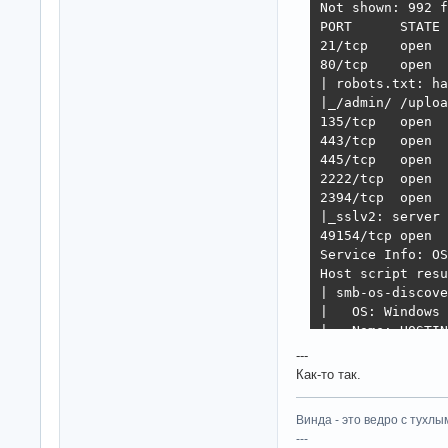
Not shown: 992 f
PORT      STATE 
21/tcp    open  
80/tcp    open  
| robots.txt: ha
|_/admin/ /uploa
135/tcp   open  
443/tcp   open  
445/tcp   open  
2222/tcp  open  
2394/tcp  open  
|_sslv2: server 
49154/tcp open  
Service Info: OS
Host script resu
| smb-os-discove
|   OS: Windows 
|   Name: HOSTIN
|_  System time:
---
|_smbv2-enabled:
Как-то так.
Service detectio
Nmap done: 1 IP 
Винда - это ведро с тухлым
---