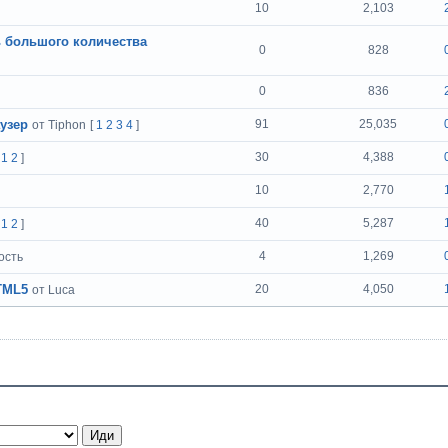
10
2,103
ь большого количества
0
828
0
836
узер
91
25,035
от Tiphon
[
1
2
3
4
]
30
4,388
[
1
2
]
10
2,770
40
5,287
[
1
2
]
4
1,269
ость
HTML5
20
4,050
от Luca