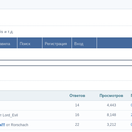
s и т.д.
авила
Поиск
Регистрация
Вход
Ответов
Просмотров
14
4,443
16
8,148
т Lord_Evil
!!!
22
3,212
от Rorschach