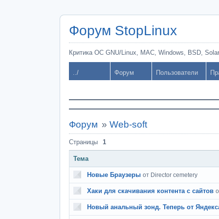
Форум StopLinux
Критика ОС GNU/Linux, MAC, Windows, BSD, Solari
../
Форум
Пользователи
Пр
Форум
»
Web-soft
Страницы
1
Тема
Новые Браузеры
от Director cemetery
Хаки для скачивания контента с сайтов
о
Новый анальный зонд. Теперь от Яндекса