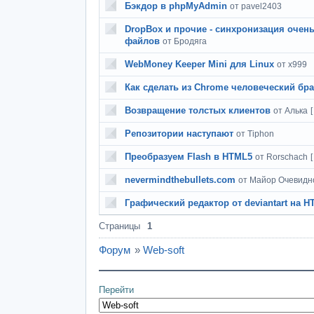
Бэкдор в phpMyAdmin
от pavel2403
DropBox и прочие - синхронизация очен
файлов
от Бродяга
WebMoney Keeper Mini для Linux
от x999
Как сделать из Chrome человеческий бра
Возвращение толстых клиентов
от Алька
Репозитории наступают
от Tiphon
Преобразуем Flash в HTML5
от Rorschach
nevermindthebullets.com
от Майор Очевидн
Графический редактор от deviantart на 
Страницы
1
Форум
»
Web-soft
Перейти