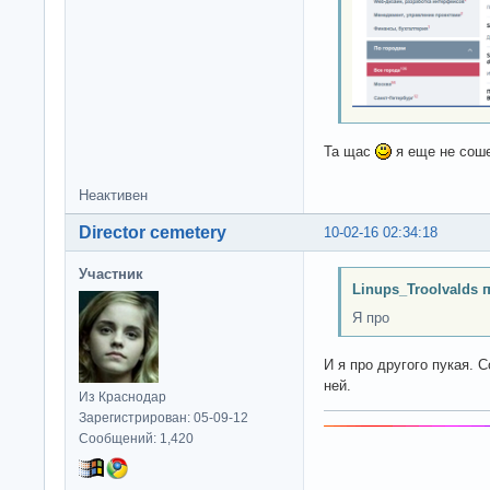
Та щас
я еще не сош
Неактивен
Director cemetery
10-02-16 02:34:18
Участник
Linups_Troolvalds 
Я про
И я про другого пукая. 
ней.
Из Краснодар
Зарегистрирован: 05-09-12
Сообщений: 1,420