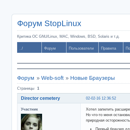
Форум StopLinux
Критика ОС GNU/Linux, MAC, Windows, BSD, Solaris и т.д.
../
Форум
Пользователи
Правила
По
Форум
»
Web-soft
»
Новые Браузеры
Страницы
1
Director cemetery
02-02-16 12:36:52
Участник
Хотел запилить расшире
Но что-то меня останови
природная осторожность
Первый браузер д