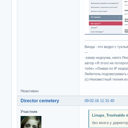
Винда - это ведро с тухлым
---
-хакир недоучка, некто Ре
автор «Я этого не потерп
тебя» «Ломаю по IP недор
Любитель подсматривать в
(c) Неизвестный техник и
Неактивен
Director cemetery
09-02-16 11:31:40
Участник
Linups_Troolvalds 
без мозга у директо