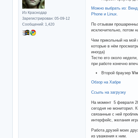
Можно выбрать из: Венда
Из Краснодар
Phone и Linux.
Зарегистрирован: 05-09-12
По отзывам прошаренных
Сообщений: 1,420
исключительно, потом н
Чем прикольный на мой в
которые в нём просматри
иногда)
Тестю его около недели
при работе конечно впеч
Второй браузер
Viv
Обзор на Хабре
Ссыль на загрузку
На момент 5 февраля 201
сегодня не мониторил. К
связанные с ней пробле
интерфейс, желания игра
Работа друзей моих друз
из уважения к ним.