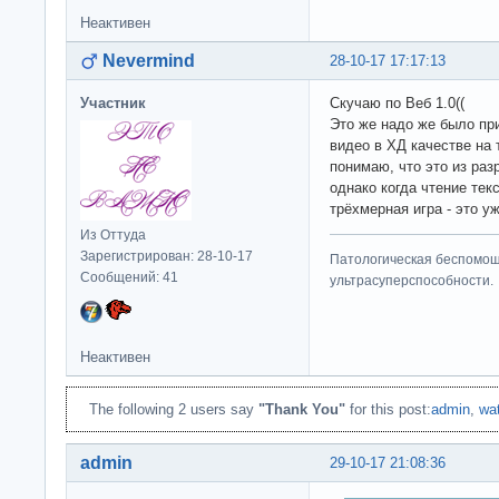
Неактивен
Nevermind
28-10-17 17:17:13
Участник
Скучаю по Веб 1.0((
Это же надо же было пр
видео в ХД качестве на 
понимаю, что это из разр
однако когда чтение тек
трёхмерная игра - это у
Из Оттуда
Зарегистрирован: 28-10-17
Патологическая беспомощ
Сообщений: 41
ультрасуперспособности.
Неактивен
The following 2 users say
"Thank You"
for this post:
admin
,
wa
admin
29-10-17 21:08:36