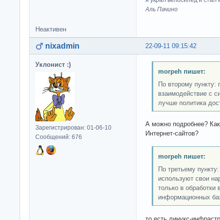
я украл велосипед и стал
Аль Пачино
Неактивен
nixadmin
22-09-11 09:15:42
Уклонист :)
morpeh пишет:
По второму пункту: 
взаимодействие с си
лучше политика дос
А можно подробнее? Как
Зарегистрирован: 01-06-10
Интернет-сайтов?
Сообщений: 676
morpeh пишет:
По третьему пункту:
используют свои на
только в обработки в
информационных ба
то есть линукс-инфраст