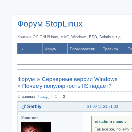
Форум StopLinux
Критика ОС GNU/Linux, MAC, Windows, BSD, Solaris и т.д.
../
Форум
Пользователи
Правила
По
Форум
»
Серверные версии Windows
»
Почему популярность IIS падает?
Страницы
Назад
1
2
Serhiy
21-09-11 21:51:00
Участник
nixadmin пишет:
Так всё же, почему 