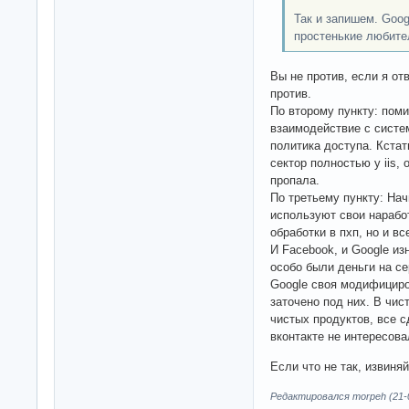
Так и запишем. Goog
простенькие любите
Вы не против, если я от
против.
По второму пункту: поми
взаимодействие с систе
политика доступа. Кстат
сектор полностью у iis,
пропала.
По третьему пункту: Нач
используют свои нарабо
обработки в пхп, но и в
И Facebook, и Google из
особо были деньги на се
Google своя модифициро
заточено под них. В чис
чистых продуктов, все с
вконтакте не интересова
Если что не так, извиня
Редактировался morpeh (21-0