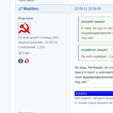
Неактивен
Maddoc
22-09-11 10:35:09
Участник
morpeh пишет:
К тому же где-то чит
модифицированная o
Из культурной столицы 2011
под них.
Зарегистрирован: 10-03-10
Сообщений: 1,120
nixadmin пишет:
Сайт
На веб-серверах - L
Но ведь НетКрафт не соо
присутствует и unknown)
своя модифицированна
под них."
Шéстьдесят прóцентов дó
И тóлько сóрок процéнтов