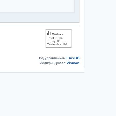
Visitors
Total: 8 304
Today: 86
Yesterday: 169
FluxBB
Под управлением
Visman
Модифицировал