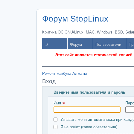
Форум StopLinux
Критика ОС GNU/Linux, MAC, Windows, BSD, Solari
../
Форум
Пользователи
Пр
Этот сайт является статической копией
Ремонт макбука Алматы
Вход
Введите имя пользователя и пароль
Имя 
Паро
Узнавать меня автоматически при кажд
Я не робот (галка обязательна)