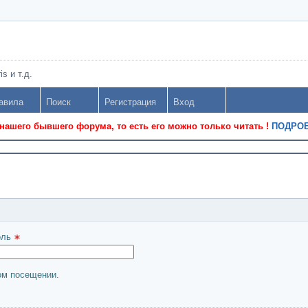
s и т.д.
авила
Поиск
Регистрация
Вход
 нашего бывшего форума, то есть его можно только читать !
ПОДРОБ
ль 
ом посещении.