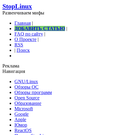
StopLinux
Развенчиваем мифы
Главная
|
ДОБАВИТЬ СТАТЬЮ
|
FAQ по сайту
|
О Проекте
|
RSS
|
Поиск
Реклама
Навигация
GNU/Linux
Обзоры ОС
Обзоры программ
Open Source
Образование
Microsoft
Google
Apple
Юмор
ReactOS