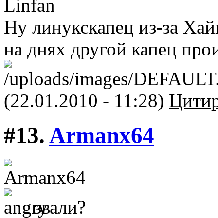
Ну линукскапец из-за Хайк
на днях другой капец про
(22.01.2010 - 11:28)
Цитир
#13.
Armanx64
звали?