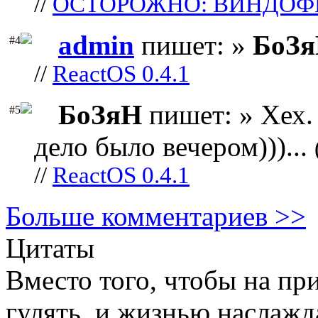
//
ОСТОРОЖНО: ВИНДОФ
admin
пишет: »
БоЗ
#4
//
ReactOS 0.4.1
БоЗяН
пишет: » Хех. 
#5
дело было вечером)))...
//
ReactOS 0.4.1
Больше комментариев >>
Цитаты
Вместо того, чтобы на п
гулять, и жизнью наслажд