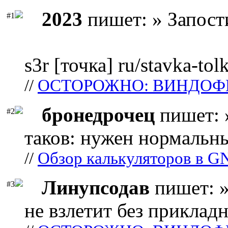
2023
пишет: » Запост
#1
s3r [точка] ru/stavka-tol
//
ОСТОРОЖНО: ВИНДОФ
бронедрочец
пишет: 
#2
таков: нужен нормальны
//
Обзор калькуляторов в G
Линупсодав
пишет: »
#3
не взлетит без прикладн