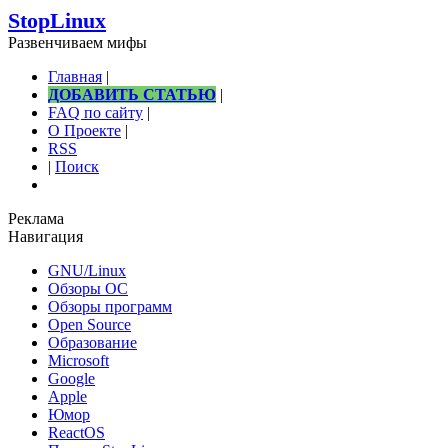
StopLinux
Развенчиваем мифы
Главная
|
ДОБАВИТЬ СТАТЬЮ
|
FAQ по сайту
|
О Проекте
|
RSS
|
Поиск
Реклама
Навигация
GNU/Linux
Обзоры ОС
Обзоры программ
Open Source
Образование
Microsoft
Google
Apple
Юмор
ReactOS