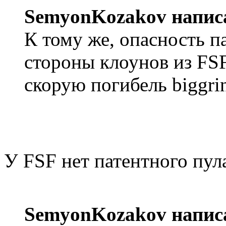
SemyonKozakov напис
К тому же, опасность п
стороны клоунов из FS
скорую погибель biggri
У FSF нет патентного пул
SemyonKozakov напис