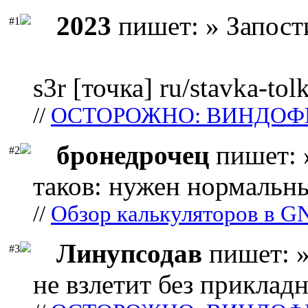
2023
пишет: » Запост
#1
s3r [точка] ru/stavka-tol
//
ОСТОРОЖНО: ВИНДОФ
бронедрочец
пишет: 
#2
таков: нужен нормальны
//
Обзор калькуляторов в G
Линупсодав
пишет: »
#3
не взлетит без прикладн