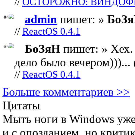
//
ОСТОРОЖНО: ВИНДОФ
admin
пишет: »
БоЗ
#4
//
ReactOS 0.4.1
БоЗяН
пишет: » Хех. 
#5
дело было вечером)))...
//
ReactOS 0.4.1
Больше комментариев >>
Цитаты
Мыть ноги в Windows уже 
и с опозданием, но критик