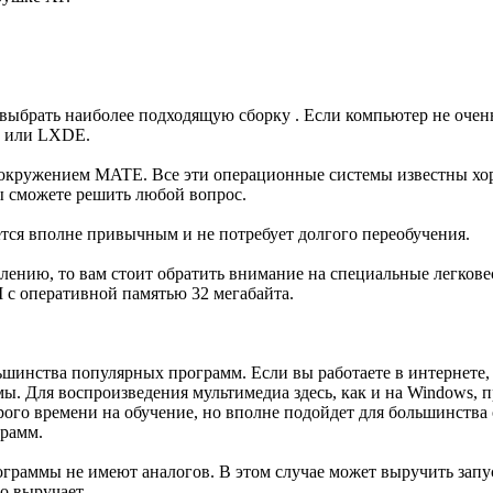
 выбрать наиболее подходящую сборку . Если компьютер не очен
E или LXDE.
м окружением MATE. Все эти операционные системы известны хо
ы сможете решить любой вопрос.
тся вполне привычным и не потребует долгого переобучения.
лению, то вам стоит обратить внимание на специальные легкове
 I с оперативной памятью 32 мегабайта.
инства популярных программ. Если вы работаете в интернете, т
ы. Для воспроизведения мультимедиа здесь, как и на Windows, 
торого времени на обучение, но вполне подойдет для большинств
грамм.
раммы не имеют аналогов. В этом случае может выручить запус
но выручает.