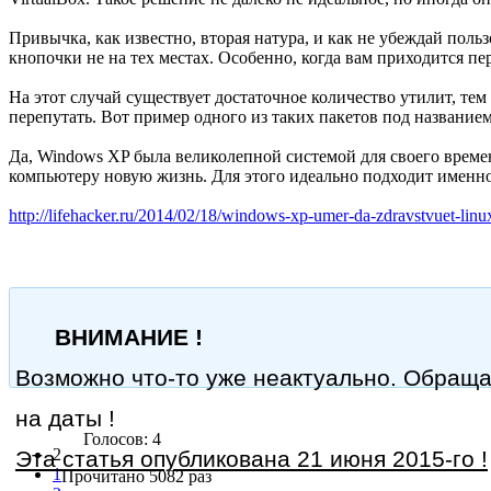
Привычка, как известно, вторая натура, и как не убеждай поль
кнопочки не на тех местах. Особенно, когда вам приходится п
На этот случай существует достаточное количество утилит, т
перепутать. Вот пример одного из таких пакетов под название
Да, Windows XP была великолепной системой для своего времен
компьютеру новую жизнь. Для этого идеально подходит именно 
http://lifehacker.ru/2014/02/18/windows-xp-umer-da-zdravstvuet-linu
ВНИМАНИЕ !
Возможно что-то уже неактуально. Обращ
на даты !
Голосов: 4
2
Эта статья опубликована 21 июня 2015-го !
1
Прочитано 5082 раз