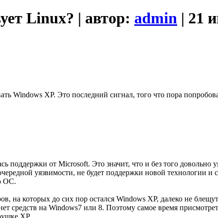
ует Linux? | автор:
admin
| 21 
ать Windows XP. Это последний сигнал, того что пора попробоват
ь поддержки от Microsoft. Это значит, что и без того довольно 
к очередной уязвимости, не будет поддержки новой технологии и
ю ОС.
ров, на которых до сих пор остался Windows XP, далеко не блещ
т средств на Windows7 или 8. Поэтому самое время присмотретс
рушке XP.