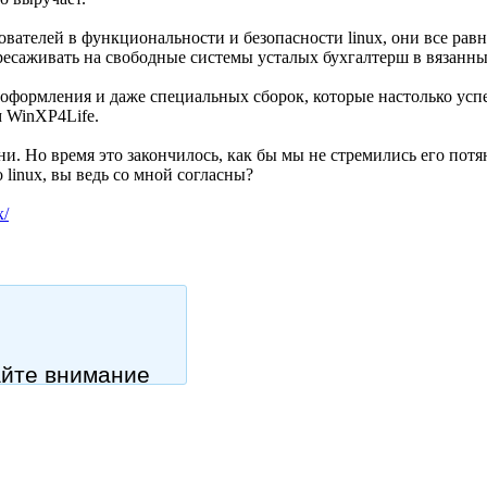
зователей в функциональности и безопасности linux, они все рав
ересаживать на свободные системы усталых бухгалтерш в вязанн
ем оформления и даже специальных сборок, которые настолько у
м WinXP4Life.
и. Но время это закончилось, как бы мы не стремились его потя
linux, вы ведь со мной согласны?
x/
айте внимание