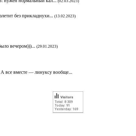
в: нужен нормальный кал...
(02.03.2023)
злетит без прикладнухи...
(13.02.2023)
ыло вечером)))...
(29.01.2023)
А все вместе — линуксу вообще...
Visitors
Total: 8 309
Today: 91
Yesterday: 169