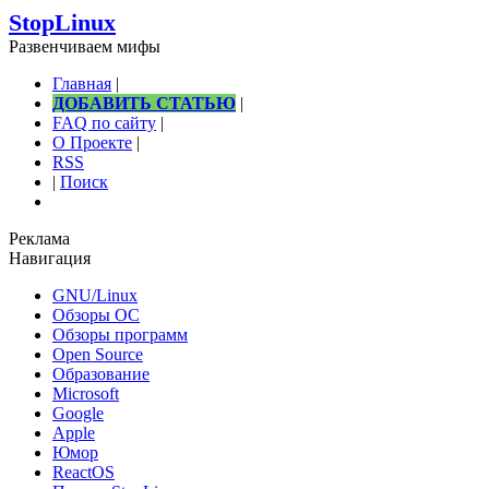
StopLinux
Развенчиваем мифы
Главная
|
ДОБАВИТЬ СТАТЬЮ
|
FAQ по сайту
|
О Проекте
|
RSS
|
Поиск
Реклама
Навигация
GNU/Linux
Обзоры ОС
Обзоры программ
Open Source
Образование
Microsoft
Google
Apple
Юмор
ReactOS