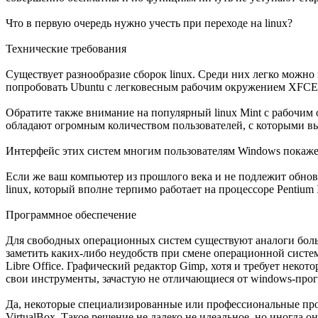
Что в первую очередь нужно учесть при переходе на linux?
Технические требования
Существует разнообразие сборок linux. Среди них легко можно
попробовать Ubuntu c легковесным рабочим окружением XFC
Обратите также внимание на популярный linux Mint с рабочи
обладают огромным количеством пользователей, с которыми в
Интерфейс этих систем многим пользователям Windows покаже
Если же ваш компьютер из прошлого века и не подлежит обнов
linux, который вполне терпимо работает на процессоре Pentium
Программное обеспечение
Для свободных операционных систем существуют аналоги больш
заметить каких-либо неудобств при смене операционной систем
Libre Office. Графический редактор Gimp, хотя и требует неко
свои инструменты, зачастую не отличающиеся от windows-про
Да, некоторые специализированные или профессиональные прог
VirtualBox. Такое решение не далеко не идеальное, но иногда о