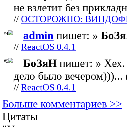
не взлетит без прикладн
//
ОСТОРОЖНО: ВИНДОФ
admin
пишет: »
БоЗ
#4
//
ReactOS 0.4.1
БоЗяН
пишет: » Хех. 
#5
дело было вечером)))...
//
ReactOS 0.4.1
Больше комментариев >>
Цитаты