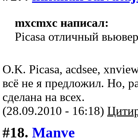
mxcmxc написал:
Picasa отличный вьювер
O.K. Picasa, acdsee, xnvie
всё не я предложил. Но, р
сделана на всех.
(28.09.2010 - 16:18)
Цитир
#18.
Manve