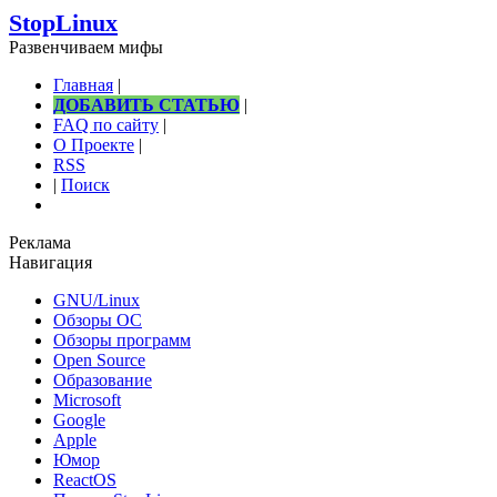
StopLinux
Развенчиваем мифы
Главная
|
ДОБАВИТЬ СТАТЬЮ
|
FAQ по сайту
|
О Проекте
|
RSS
|
Поиск
Реклама
Навигация
GNU/Linux
Обзоры ОС
Обзоры программ
Open Source
Образование
Microsoft
Google
Apple
Юмор
ReactOS