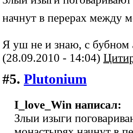
начнут в перерах между 
Я уш не и знаю, с бубном а
(28.09.2010 - 14:04)
Цитир
#5.
Plutonium
I_love_Win написал:
Злыи изыги поговарива
монастырях начнут в п