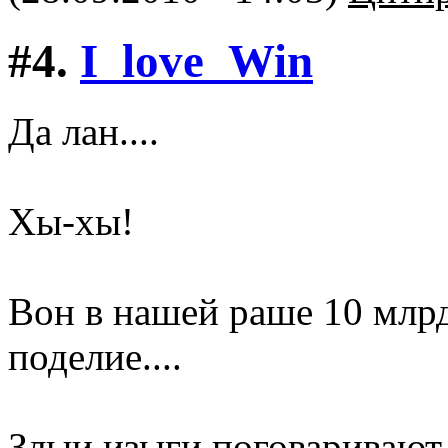
#4.
I_love_Win
Да лан....
Хы-хы!
Вон в нашей раше 10 млрд
поделие....
Злыи изыги поговаривают