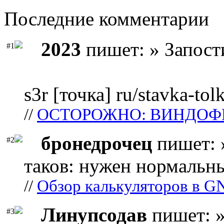
Последние комментарии
2023
пишет: » Запост
#1
s3r [точка] ru/stavka-tol
//
ОСТОРОЖНО: ВИНДОФ
бронедрочец
пишет: 
#2
таков: нужен нормальны
//
Обзор калькуляторов в G
Линупсодав
пишет: »
#3