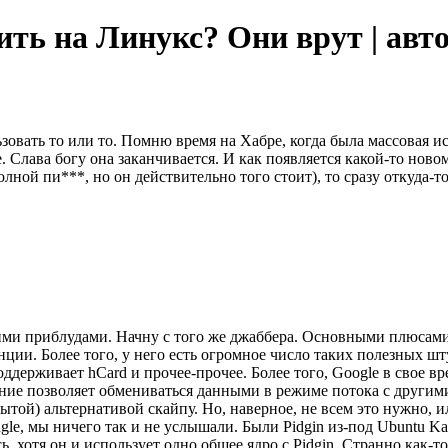
дить на Линукс? Они врут | авт
овать то или то. Помню время на Хабре, когда была массовая ис
. Слава богу она заканчивается. И как появляется какой-то нов
лной пи***, но он действительно того стоит), то сразу откуда-т
ими приблудами. Начну с того же джаббера. Основными плюсами 
ции. Более того, у него есть огромное число таких полезных шту
оддерживает hCard и прочее-прочее. Более того, Google в свое вр
ение позволяет обмениваться данными в режиме потока с другим
рытой) альтернативой скайпу. Но, наверное, не всем это нужно, и
Jingle, мы ничего так и не услышали. Были Pidgin из-под Ubuntu 
сь, хотя он и использует одно общее ядро с Pidgin. Странно как-