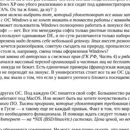
dows XP оно убого реализовано и все сидят под администраторо
A%. Ох ты ж блин, да ну? :)
бутивов можно выбрать тот, который удовлетоворит все ваши 
 с ОС Windows и не хочет вникать в тонкости работы с команд
е сможет пользователь Windows полноценно работать в линуксе бе
офт — нет. Все эти менеджеры софта только рвотные позывы выз
 используют одинаковые DE, и по сути различаются только набор
времени надо делать себе небольшой getaway. linux внесет разн
очется разнообразия, советую съездить на природу, пропылесоси
м столе и, например, смена темы оформления Windows?
ия закона об авторских и смежных прав (ГК РФ, Часть 4) и ряда
 начался массовый переход организаций и частных лиц на беспла
 никуда не бежит. Есть единичные примеры (французская жандарм
ы не переходят на линукс. В университетах стоит все та же ОС (
р, вы знали о том, что если у вашего уютного бложега посещаемо
 других ОС. Под каждую ОС пишется свой софт. Большинство раз
аботают под MacOS. Или может быть вы хотите почувствовать се
тного ПО. Тысячи программ, которые удовлетворят требования
n в Гугле — к такому еще не каждый привык. Факт в том, что мир
-то необходимого функционала. И помощи ждать следует только о
Интернет — на *NIX (BSD/linux/etc) системах. Цена ценой, но в
обращаются соединения. Не могу даже точно сказать, что имел в 