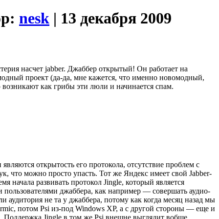
ор:
nesk
| 13 декабря 2009
терия насчет jabber. Джаббер открытый! Он работает на
омодный проект (да-да, мне кажется, что именно новомодный,
о возникают как грибы эти люли и начинается спам.
являются открытость его протокола, отсутствие проблем с
к, что можно просто упасть. Тот же Яндекс имеет свой Jabber-
емя начала развивать протокол Jingle, который является
и пользователями джаббера, как например — совершать аудио-
ли аудитория не та у джаббера, потому как когда месяц назад мы
Karmic, потом Psi из-под Windows XP, а с другой стороны — еще и
то. Поддержка Jingle в том же Psi внешне выглядит вобще