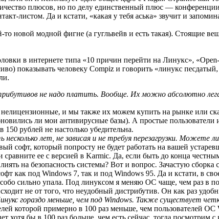
личество плюсов, но по делу единственный плюс — конференции
нтакт-листом. Да и кстати, «какая у тебя аська» звучит и запоми
й-то новой модной фигне (а гугльвейв и есть такая). Стоящие ве
аголовки в интернете типа «10 причин перейти на Линукс», «Open
иво) показывать человеку Compiz и говорить «линукс песдатый, 
ли.
стрибутивов не надо платить. Вообще. Их можно абсолютно лег
 нелицензионные, и мы также их можем купить на рынке или скач
новились ли мои антивирусные базы). А простые пользователи и
 в 150 рублей не настолько убедительна.
несколько лет, не зависая и не требуя перезагрузки. Можете л
вый софт, который попросту не будет работать на вашей устаревш
 сравните ее с версией в Karmic. Да, если быть до конца честн
о влиять на безопасность системы? Вот и вопрос. Зачастую сборк
офт как под Windows 7, так и под Windows 95. Да и кстати, в св
собо сильно упала. Под линуксом я меняю ОС чаще, чем раз в 
исходит не от того, что неудобный дистрибутив. Он как раз удо
 Линукс гораздо меньше, чем под Windows. Также существует чет
елей которой примерно в 100 раз меньше, чем пользователей ОС W
нет хотя бы в 100 раз больше, чем есть сейчас, тогда посмотрим с 