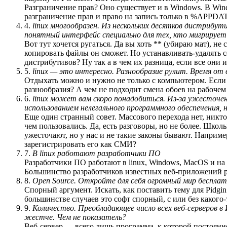
Разграничение прав? Оно существует и в Windows. В Win
разграничение прав и право на запись только в %APPDAT
4.
linux многообразен. Из нескольких десятков дистри
понятный интерфейс специально для тех, кто мигрирует
Вот тут хочется ругаться. Да вы хоть ** (убираю мат), н
копировать файлы он сможет. Но устанавливать-удалять с
дистрибутивов? Ну так а в чем их разница, если все они
5.
linux — это интересно. Разнообразие рулит. Время от 
Отдыхать можно и нужно не только с компьютером. Если х
разнообразия? А чем не подходит смена обоев на рабоче
6.
linux может вам скоро понадобиться. Из-за ужесточен
использованием нелегального программного обеспечения,
Еще один странный совет. Массового перехода нет, никто
чем пользовались. Да, есть разговоры, но не более. Школ
ужесточают, но у нас и не такие законы бывают. Наприме
зарегистрировать его как СМИ?
7.
В linux работают разработчики ПО
Разработчики ПО работают в linux, Windows, MacOS и на
Большинство разработчиков известных веб-приложений р
8.
Open Source. Откройте для себя огромный мир беспла
Спорный аргумент. Искать, как поставить тему для Pidgi
большинстве случаев это софт спорный, с или без какого
9.
Количество. Преобладающее число всех веб-серверов в 
жестче. Чем не показатель?
Веб-сервер — всего лишь программа, к которой постоянно 