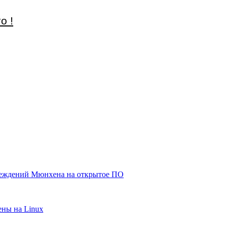
о !
чреждений Мюнхена на открытое ПО
ены на Linux