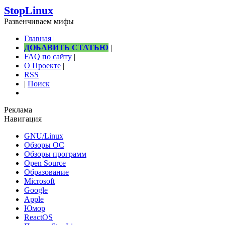
StopLinux
Развенчиваем мифы
Главная
|
ДОБАВИТЬ СТАТЬЮ
|
FAQ по сайту
|
О Проекте
|
RSS
|
Поиск
Реклама
Навигация
GNU/Linux
Обзоры ОС
Обзоры программ
Open Source
Образование
Microsoft
Google
Apple
Юмор
ReactOS