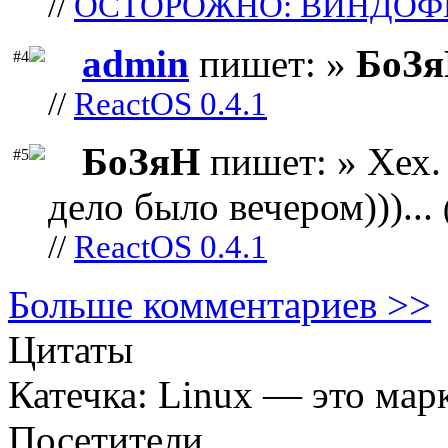
//
ОСТОРОЖНО: ВИНДОФ
admin
пишет: »
БоЗ
#4
//
ReactOS 0.4.1
БоЗяН
пишет: » Хех. 
#5
дело было вечером)))...
//
ReactOS 0.4.1
Больше комментариев >>
Цитаты
Катечка: Linux — это мар
Посетители