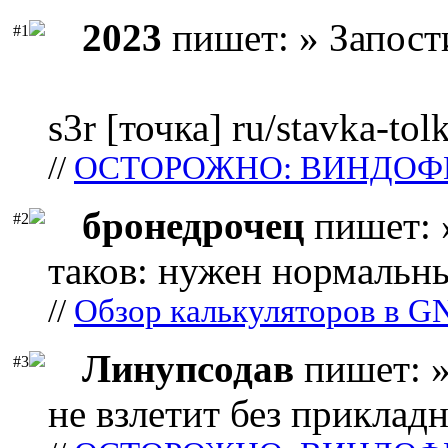
2023
пишет: » Запост
#1
s3r [точка] ru/stavka-tol
//
ОСТОРОЖНО: ВИНДОФ
бронедрочец
пишет: 
#2
таков: нужен нормальны
//
Обзор калькуляторов в G
Линупсодав
пишет: »
#3
не взлетит без прикладн