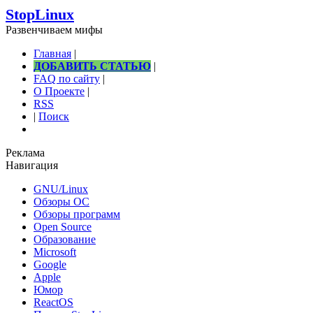
StopLinux
Развенчиваем мифы
Главная
|
ДОБАВИТЬ СТАТЬЮ
|
FAQ по сайту
|
О Проекте
|
RSS
|
Поиск
Реклама
Навигация
GNU/Linux
Обзоры ОС
Обзоры программ
Open Source
Образование
Microsoft
Google
Apple
Юмор
ReactOS