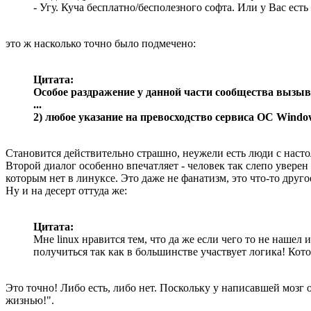
- Угу. Куча беcплатно/беcполезного софта. Или у Вас есть
это ж насколько точно было подмечено:
Цитата:
Особое раздражение у данной части сообщества вызыв
...
2) любое указание на превосходство сервиса ОС Windo
Становится действительно страшно, неужели есть люди с нас
Второй диалог особенно впечатляет - человек так слепо увере
которым нет в линуксе. Это даже не фанатизм, это что-то друго
Ну и на десерт оттуда же:
Цитата:
Мне linux нравится тем, что да же если чего то не нашел
получиться так как в большинстве участвует логика! Кото
Это точно! Либо есть, либо нет. Поскольку у написавшей мозг о
жизнью!".