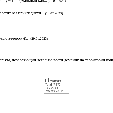
в: нужен нормальный кал...
(02.03.2023)
злетит без прикладнухи...
(13.02.2023)
ыло вечером)))...
(29.01.2023)
рьбы, позволяющий легально вести демпинг на территории кон
Visitors
Total: 7 977
Today: 65
Yesterday: 94