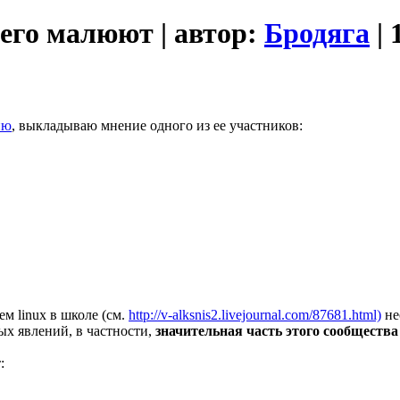
 его малюют | автор:
Бродяга
| 
ию
, выкладываю мнение одного из ее участников:
м linux в школе (см.
http://v-alksnis2.livejournal.com/87681.html)
не
ых явлений, в частности,
значительная часть этого сообщества 
: