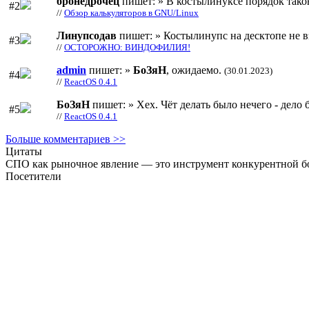
бронедрочец
пишет: » В костылинуксе порядок тако
#2
//
Обзор калькуляторов в GNU/Linux
Линупсодав
пишет: » Костылинупс на десктопе не в
#3
//
ОСТОРОЖНО: ВИНДОФИЛИЯ!
admin
пишет: »
БоЗяН
, ожидаемо.
(30.01.2023)
#4
//
ReactOS 0.4.1
БоЗяН
пишет: » Хех. Чёт делать было нечего - дело б
#5
//
ReactOS 0.4.1
Больше комментариев >>
Цитаты
СПО как рыночное явление — это инструмент конкурентной бо
Посетители