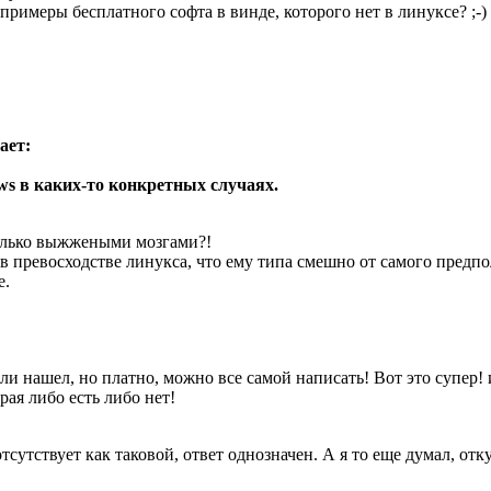
 примеры беcплатного софта в винде, которого нет в линуксе? ;-)
ает:
ws в каких-то конкретных случаях.
только выжжеными мозгами?!
н в превосходстве линукса, что ему типа смешно от самого пред
е.
 или нашел, но платно, можно все самой написать! Вот это супер
рая либо есть либо нет!
тсутствует как таковой, ответ однозначен. А я то еще думал, от