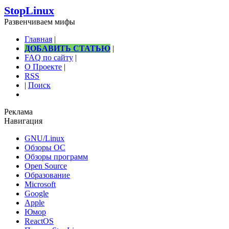
StopLinux
Развенчиваем мифы
Главная
|
ДОБАВИТЬ СТАТЬЮ
|
FAQ по сайту
|
О Проекте
|
RSS
|
Поиск
Реклама
Навигация
GNU/Linux
Обзоры ОС
Обзоры программ
Open Source
Образование
Microsoft
Google
Apple
Юмор
ReactOS