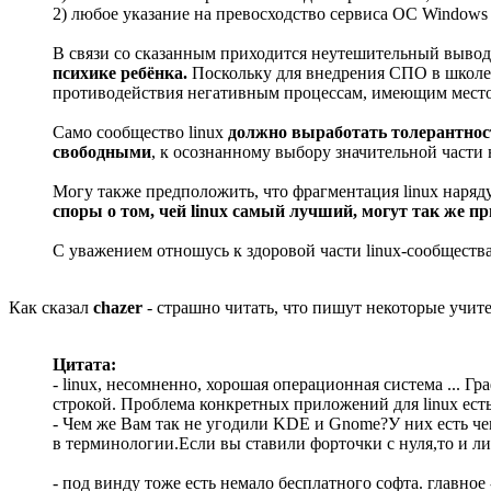
2) любое указание на превосходство сервиса ОС Windows 
В связи со сказанным приходится неутешительный выво
психике ребёнка.
Поскольку для внедрения СПО в школе 
противодействия негативным процессам, имеющим место в
Само сообщество linux
должно выработать толерантнос
свободными
, к осознанному выбору значительной части
Могу также предположить, что фрагментация linux наряд
споры о том, чей linux самый лучший, могут так же пр
С уважением отношусь к здоровой части linux-сообществ
Как сказал
chazer
- страшно читать, что пишут некоторые учите
Цитата:
- linux, несомненно, хорошая операционная система ... 
строкой. Проблема конкретных приложений для linux есть
- Чем же Вам так не угодили KDE и Gnome?У них есть че
в терминологии.Если вы ставили форточки с нуля,то и л
- под винду тоже есть немало бесплатного софта. главное 