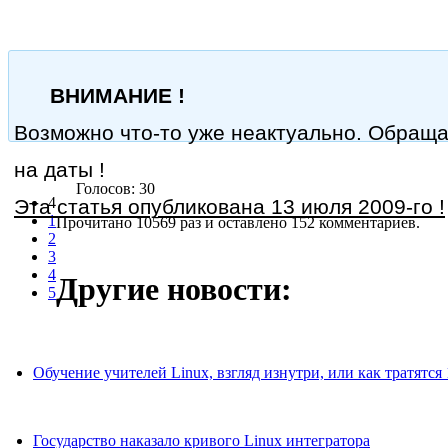
ВНИМАНИЕ !
Возможно что-то уже неактуально. Обращ
на даты !
Голосов: 30
4
Эта статья опубликована 13 июля 2009-го !
1
Прочитано 10569 раз
и оставлено 152 комментариев.
2
3
4
Другие новости:
5
Обучение учителей Linux, взгляд изнутри, или как тратятся 
Государство наказало кривого Linux интегратора