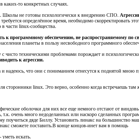
в каких-то конкретных случаях.
д. Школы не готовы психологически к внедрению СПО.
Агрессив
требуется определённое время, необходимо скорректировать это
 части linux-сообщества.
ть к программному обеспечению, не распространяемому по 
 населения планеты в пользу несвободного программного обеспе
у с чисто техническими проблемами порождает и психологические
иводить к агрессии.
а и надеюсь, что они с пониманием отнесутся к поднятой мною п
ля сторонники linux. Это верно, особенно когда встречаешь там 
Графические оболочки для них все еще немного отстают от виндов
, т.к. очень много недоделанных или наскоро сделанных програм
му поучиться дяде Биллу. Установить линакс на большинство маш
инакс сможете поставить.В конце концов-инет вам в помощь
- уметь искать.