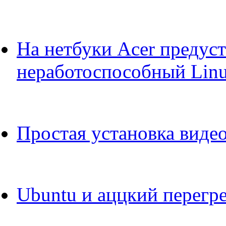
На нетбуки Acer предуст
неработоспособный Lin
Простая установка видео
Ubuntu и аццкий перегр