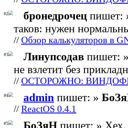
бронедрочец
пишет: 
#2
таков: нужен нормальны
//
Обзор калькуляторов в G
Линупсодав
пишет: »
#3
не взлетит без прикладн
//
ОСТОРОЖНО: ВИНДОФ
admin
пишет: »
БоЗ
#4
//
ReactOS 0.4.1
БоЗяН
пишет: » Хех. 
#5