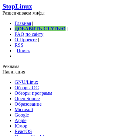
StopLinux
Развенчиваем мифы
Главная
|
ДОБАВИТЬ СТАТЬЮ
|
FAQ по сайту
|
О Проекте
|
RSS
|
Поиск
Реклама
Навигация
GNU/Linux
Обзоры ОС
Обзоры программ
Open Source
Образование
Microsoft
Google
Apple
Юмор
ReactOS