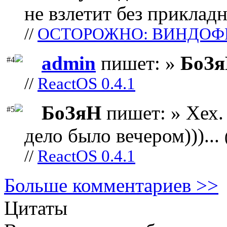
не взлетит без прикладн
//
ОСТОРОЖНО: ВИНДОФ
admin
пишет: »
БоЗ
#4
//
ReactOS 0.4.1
БоЗяН
пишет: » Хех. 
#5
дело было вечером)))...
//
ReactOS 0.4.1
Больше комментариев >>
Цитаты