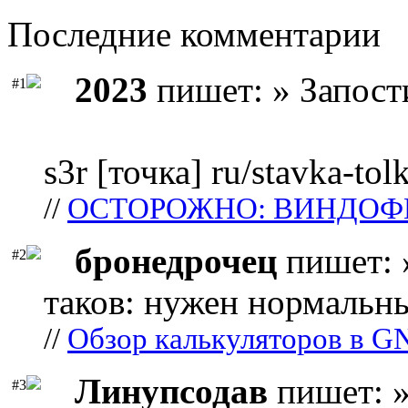
Последние комментарии
2023
пишет: » Запост
#1
s3r [точка] ru/stavka-tol
//
ОСТОРОЖНО: ВИНДОФ
бронедрочец
пишет: 
#2
таков: нужен нормальны
//
Обзор калькуляторов в G
Линупсодав
пишет: »
#3