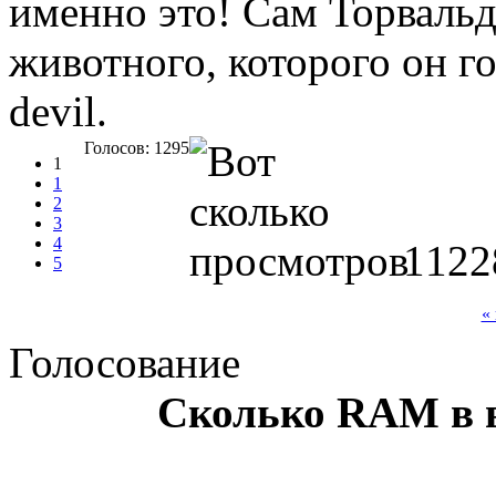
именно это! Сам Торвальд
животного, которого он го
devil.
Голосов: 1295
1
1
2
3
4
1122
5
«
Голосование
Сколько RAM в 