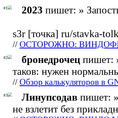
2023
пишет: » Запост
#1
s3r [точка] ru/stavka-tol
//
ОСТОРОЖНО: ВИНДОФ
бронедрочец
пишет: 
#2
таков: нужен нормальны
//
Обзор калькуляторов в G
Линупсодав
пишет: »
#3
не взлетит без прикладн