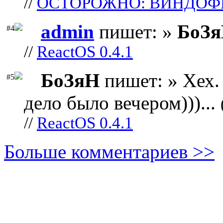
//
ОСТОРОЖНО: ВИНДОФ
admin
пишет: »
БоЗ
#4
//
ReactOS 0.4.1
БоЗяН
пишет: » Хех. 
#5
дело было вечером)))...
//
ReactOS 0.4.1
Больше комментариев >>