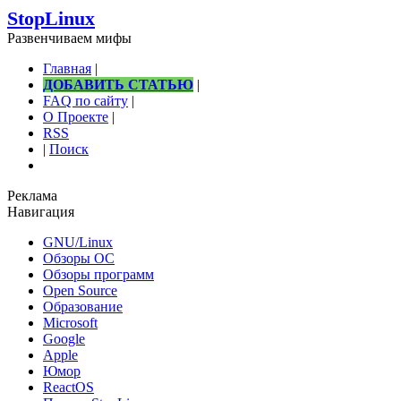
StopLinux
Развенчиваем мифы
Главная
|
ДОБАВИТЬ СТАТЬЮ
|
FAQ по сайту
|
О Проекте
|
RSS
|
Поиск
Реклама
Навигация
GNU/Linux
Обзоры ОС
Обзоры программ
Open Source
Образование
Microsoft
Google
Apple
Юмор
ReactOS