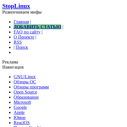
StopLinux
Развенчиваем мифы
Главная
|
ДОБАВИТЬ СТАТЬЮ
|
FAQ по сайту
|
О Проекте
|
RSS
|
Поиск
Реклама
Навигация
GNU/Linux
Обзоры ОС
Обзоры программ
Open Source
Образование
Microsoft
Google
Apple
Юмор
ReactOS