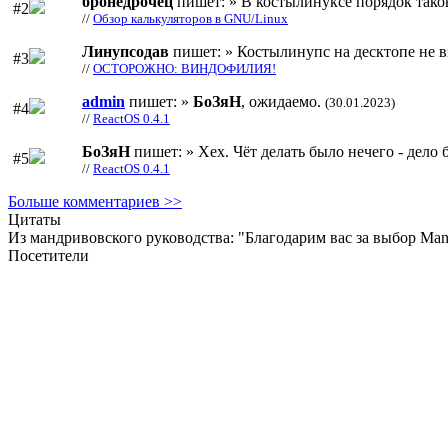
бронедрочец
пишет: » В костылинуксе порядок тако
#2
//
Обзор калькуляторов в GNU/Linux
Линупсодав
пишет: » Костылинупс на десктопе не в
#3
//
ОСТОРОЖНО: ВИНДОФИЛИЯ!
admin
пишет: »
БоЗяН
, ожидаемо.
(30.01.2023)
#4
//
ReactOS 0.4.1
БоЗяН
пишет: » Хех. Чёт делать было нечего - дело б
#5
//
ReactOS 0.4.1
Больше комментариев >>
Цитаты
Из мандривовского руководства: "Благодарим вас за выбор M
Посетители