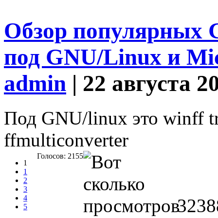
Обзор популярных 
под GNU/Linux и Mi
admin
| 22 августа 2
Под GNU/linux это winff t
ffmulticonverter
Голосов: 2155
1
1
2
3
4
3238
5