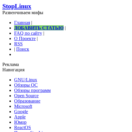
StopLinux
Развенчиваем мифы
Главная
|
ДОБАВИТЬ СТАТЬЮ
|
FAQ по сайту
|
О Проекте
|
RSS
|
Поиск
Реклама
Навигация
GNU/Linux
Обзоры ОС
Обзоры программ
Open Source
Образование
Microsoft
Google
Apple
Юмор
ReactOS