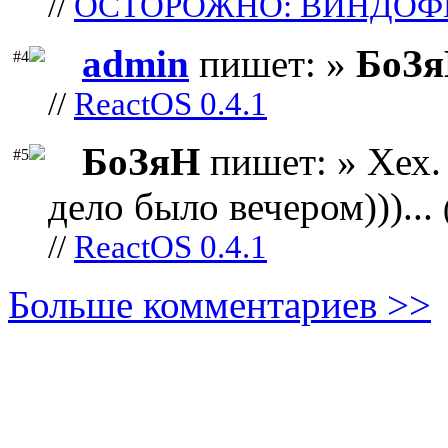
//
ОСТОРОЖНО: ВИНДОФ
admin
пишет: »
БоЗ
#4
//
ReactOS 0.4.1
БоЗяН
пишет: » Хех. 
#5
дело было вечером)))...
//
ReactOS 0.4.1
Больше комментариев >>