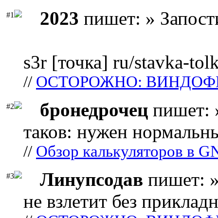
2023
пишет: » Запост
#1
s3r [точка] ru/stavka-tol
//
ОСТОРОЖНО: ВИНДОФ
бронедрочец
пишет: 
#2
таков: нужен нормальны
//
Обзор калькуляторов в G
Линупсодав
пишет: »
#3
не взлетит без прикладн