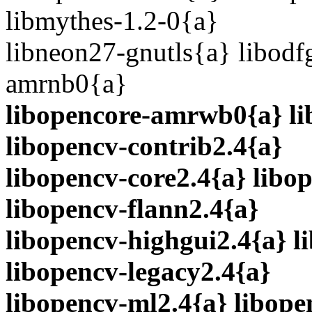
libmythes-1.2-0{a}
libneon27-gnutls{a} libodf
amrnb0{a}
libopencore-amrwb0{a} li
libopencv-contrib2.4{a}
libopencv-core2.4{a} libo
libopencv-flann2.4{a}
libopencv-highgui2.4{a} l
libopencv-legacy2.4{a}
libopencv-ml2.4{a} libope