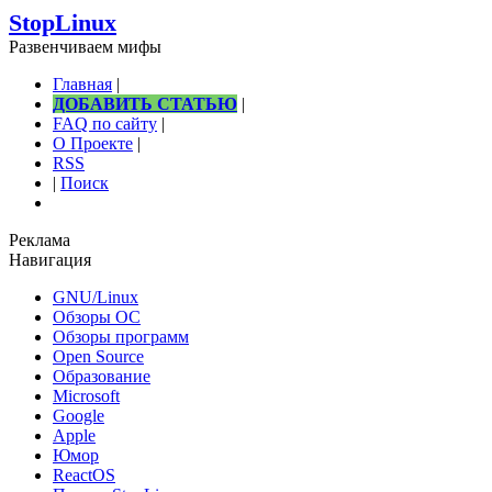
StopLinux
Развенчиваем мифы
Главная
|
ДОБАВИТЬ СТАТЬЮ
|
FAQ по сайту
|
О Проекте
|
RSS
|
Поиск
Реклама
Навигация
GNU/Linux
Обзоры ОС
Обзоры программ
Open Source
Образование
Microsoft
Google
Apple
Юмор
ReactOS