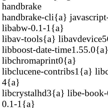
handbrake
handbrake-cli{a} javascri
libabw-0.1-1{a}
libav-tools{a} libavdevice5
libboost-date-time1.55.0{a}
libchromaprint0{a}
libclucene-contribs1{a} lib
4{a}
libcrystalhd3{a} libe-book-
0.1-1{a}