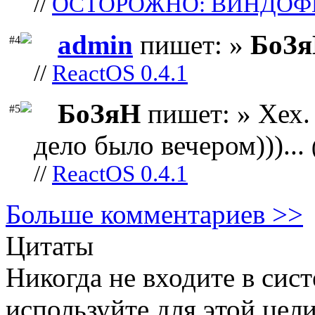
//
ОСТОРОЖНО: ВИНДОФ
admin
пишет: »
БоЗ
#4
//
ReactOS 0.4.1
БоЗяН
пишет: » Хех. 
#5
дело было вечером)))...
//
ReactOS 0.4.1
Больше комментариев >>
Цитаты
Никогда не входите в сист
используйте для этой цел