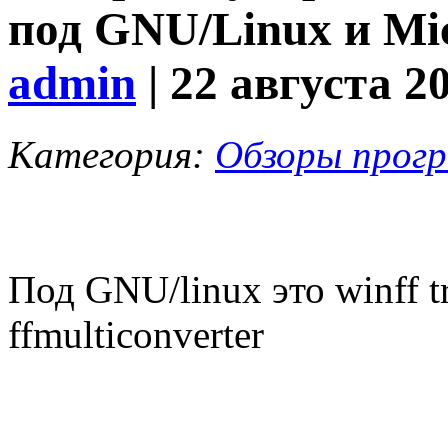
под GNU/Linux и Mic
admin
| 22 августа 2
Категория:
Обзоры прог
Под GNU/linux это winff t
ffmulticonverter