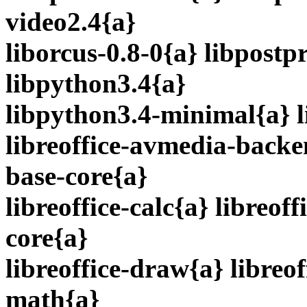
video2.4{a}
liborcus-0.8-0{a} libpostp
libpython3.4{a}
libpython3.4-minimal{a} l
libreoffice-avmedia-backe
base-core{a}
libreoffice-calc{a} libreof
core{a}
libreoffice-draw{a} libreof
math{a}