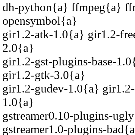
dh-python{a} ffmpeg{a} ffm
opensymbol{a}
gir1.2-atk-1.0{a} gir1.2-fr
2.0{a}
gir1.2-gst-plugins-base-1.0
gir1.2-gtk-3.0{a}
gir1.2-gudev-1.0{a} gir1.2-
1.0{a}
gstreamer0.10-plugins-ugly
gstreamer1.0-plugins-bad{a