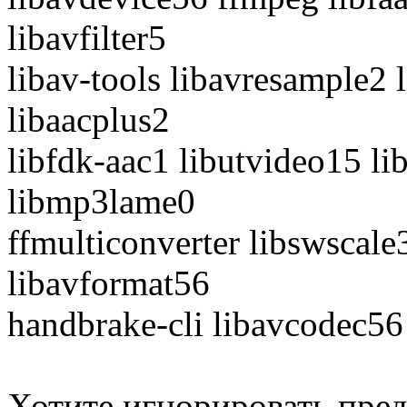
libavfilter5
libav-tools libavresample2 
libaacplus2
libfdk-aac1 libutvideo15 l
libmp3lame0
ffmulticonverter libswscale
libavformat56
handbrake-cli libavcodec56
Хотите игнорировать пре