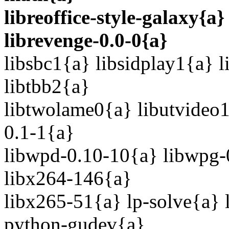
libreoffice-style-galaxy{a}
librevenge-0.0-0{a}
libsbc1{a} libsidplay1{a} 
libtbb2{a}
libtwolame0{a} libutvideo1
0.1-1{a}
libwpd-0.10-10{a} libwpg-
libx264-146{a}
libx265-51{a} lp-solve{a} 
python-gudev{a}