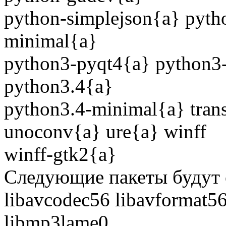
python-simplejson{a} pyth
minimal{a}
python3-pyqt4{a} python3
python3.4{a}
python3.4-minimal{a} tran
unoconv{a} ure{a} winff
winff-gtk2{a}
Следующие пакеты будут 
libavcodec56 libavformat56
libmp3lame0