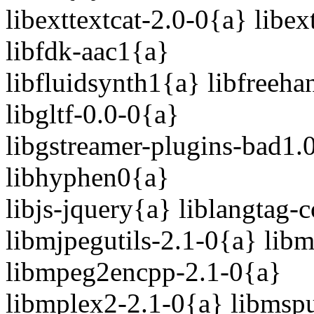
libexttextcat-2.0-0{a} libex
libfdk-aac1{a}
libfluidsynth1{a} libfreeh
libgltf-0.0-0{a}
libgstreamer-plugins-bad1.
libhyphen0{a}
libjs-jquery{a} liblangtag
libmjpegutils-2.1-0{a} li
libmpeg2encpp-2.1-0{a}
libmplex2-2.1-0{a} libmsp