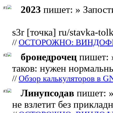
2023
пишет: » Запост
#1
s3r [точка] ru/stavka-tol
//
ОСТОРОЖНО: ВИНДОФ
бронедрочец
пишет: 
#2
таков: нужен нормальны
//
Обзор калькуляторов в G
Линупсодав
пишет: »
#3
не взлетит без прикладн