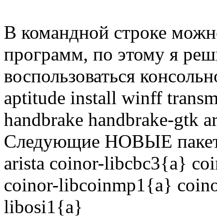
В командной строке можно
программ, по этому я реш
воспользоваться консольн
aptitude install winff tran
handbrake handbrake-gtk ari
Следующие НОВЫЕ пакеты
arista coinor-libcbc3{a} co
coinor-libcoinmp1{a} coinor
libosi1{a}