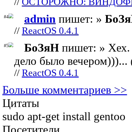
//
ОСТОРОЖНО: ВИНДОФ
admin
пишет: »
БоЗ
#4
//
ReactOS 0.4.1
БоЗяН
пишет: » Хех. 
#5
дело было вечером)))...
//
ReactOS 0.4.1
Больше комментариев >>
Цитаты
sudo apt-get install gentoo
Посетители