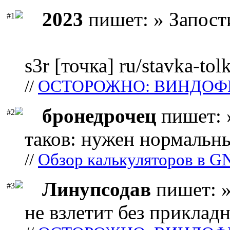
2023
пишет: » Запост
#1
s3r [точка] ru/stavka-tol
//
ОСТОРОЖНО: ВИНДОФ
бронедрочец
пишет: 
#2
таков: нужен нормальны
//
Обзор калькуляторов в G
Линупсодав
пишет: »
#3
не взлетит без прикладн