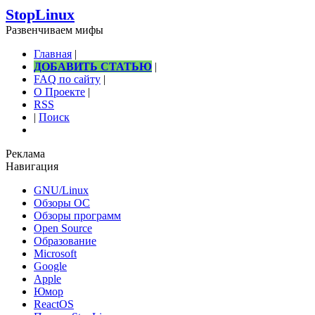
StopLinux
Развенчиваем мифы
Главная
|
ДОБАВИТЬ СТАТЬЮ
|
FAQ по сайту
|
О Проекте
|
RSS
|
Поиск
Реклама
Навигация
GNU/Linux
Обзоры ОС
Обзоры программ
Open Source
Образование
Microsoft
Google
Apple
Юмор
ReactOS