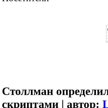
Столлман определил
скриптами | автор: