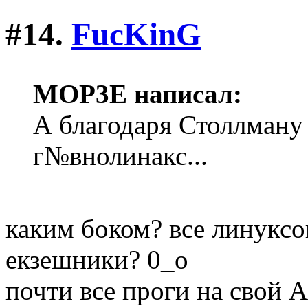
#14.
FucKinG
MOP3E написал:
А благодаря Столлману 
г№внолинакс...
каким боком? все линуксо
екзешники? 0_o
почти все проги на свой А