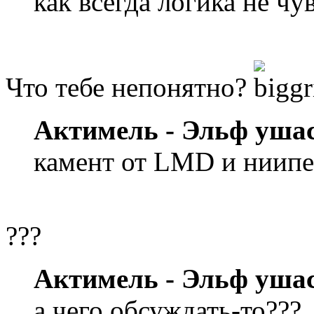
как всегда логика не чув
Что тебе непонятно?
Актимель - Эльф уша
камент от LMD и ниипе
???
Актимель - Эльф уша
а чего обсуждать-то???