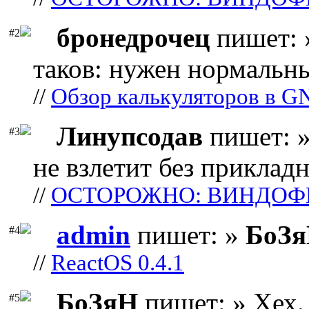
бронедрочец
пишет: 
#2
таков: нужен нормальны
//
Обзор калькуляторов в G
Линупсодав
пишет: »
#3
не взлетит без прикладн
//
ОСТОРОЖНО: ВИНДОФ
admin
пишет: »
БоЗ
#4
//
ReactOS 0.4.1
БоЗяН
пишет: » Хех. 
#5