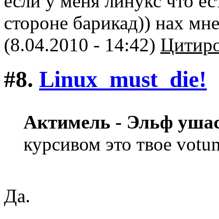
если у меня линукс что ес
стороне барикад)) нах мне
(8.04.2010 - 14:42)
Цитиро
#8.
Linux_must_die!
Актимель - Эльф уша
курсивом это твое votu
Да.