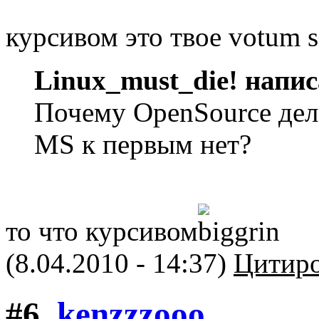
курсивом это твое votum 
Linux_must_die! напис
Почему OpenSource дел
MS к первым нет?
то что курсивом
(8.04.2010 - 14:37)
Цитиро
#6.
kenzzzooo