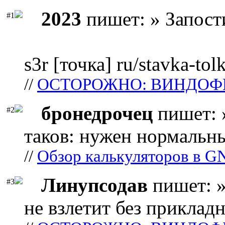
2023
пишет: » Запост
#1
s3r [точка] ru/stavka-tol
//
ОСТОРОЖНО: ВИНДОФ
бронедрочец
пишет: 
#2
таков: нужен нормальны
//
Обзор калькуляторов в G
Линупсодав
пишет: »
#3
не взлетит без прикладн