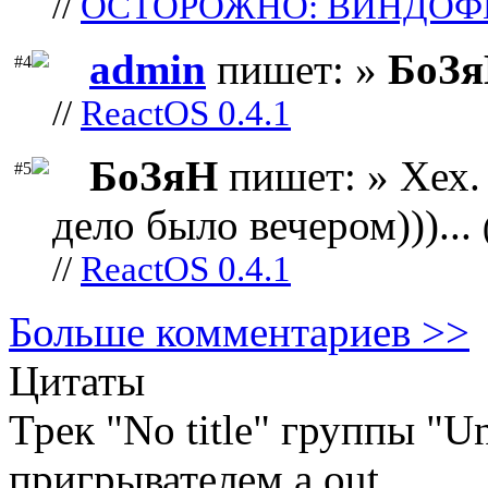
//
ОСТОРОЖНО: ВИНДОФ
admin
пишет: »
БоЗ
#4
//
ReactOS 0.4.1
БоЗяН
пишет: » Хех. 
#5
дело было вечером)))...
//
ReactOS 0.4.1
Больше комментариев >>
Цитаты
Трек "No title" группы "U
пригрывателем a.out