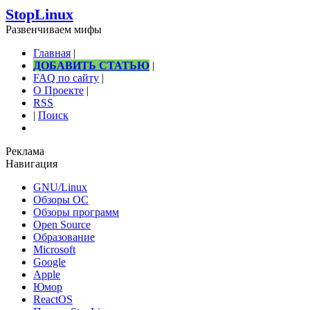
StopLinux
Развенчиваем мифы
Главная
|
ДОБАВИТЬ СТАТЬЮ
|
FAQ по сайту
|
О Проекте
|
RSS
|
Поиск
Реклама
Навигация
GNU/Linux
Обзоры ОС
Обзоры программ
Open Source
Образование
Microsoft
Google
Apple
Юмор
ReactOS