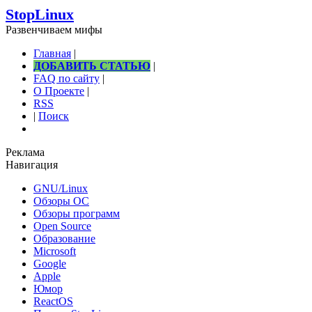
StopLinux
Развенчиваем мифы
Главная
|
ДОБАВИТЬ СТАТЬЮ
|
FAQ по сайту
|
О Проекте
|
RSS
|
Поиск
Реклама
Навигация
GNU/Linux
Обзоры ОС
Обзоры программ
Open Source
Образование
Microsoft
Google
Apple
Юмор
ReactOS