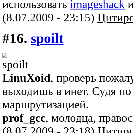
использовать
imageshack
и
(8.07.2009 - 23:15)
Цитиро
#16.
spoilt
LinuXоid
, проверь пожал
выходишь в инет. Судя по
маршрутизацией.
prof_gcc
, молодца, право
(8.07.2009 - 23:18)
Цитиро