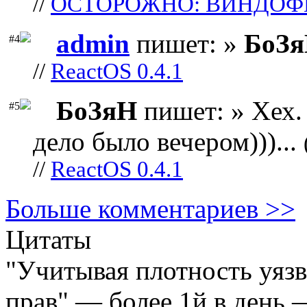
//
ОСТОРОЖНО: ВИНДОФ
admin
пишет: »
БоЗ
#4
//
ReactOS 0.4.1
БоЗяН
пишет: » Хех. 
#5
дело было вечером)))...
//
ReactOS 0.4.1
Больше комментариев >>
Цитаты
"Учитывая плотность уяз
прав" — более 1й в день