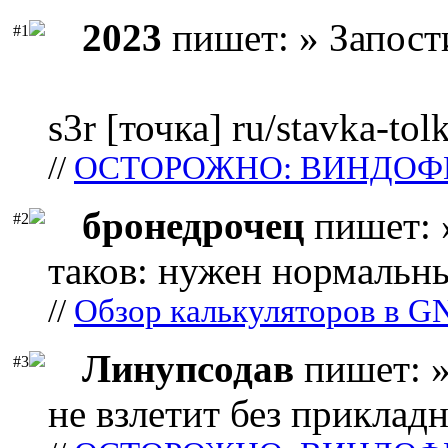
2023
пишет: » Запост
#1
s3r [точка] ru/stavka-tol
//
ОСТОРОЖНО: ВИНДОФ
бронедрочец
пишет: 
#2
таков: нужен нормальны
//
Обзор калькуляторов в G
Линупсодав
пишет: »
#3
не взлетит без прикладн