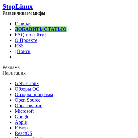
StopLinux
Развенчиваем мифы
Главная
|
ДОБАВИТЬ СТАТЬЮ
|
FAQ по сайту
|
О Проекте
|
RSS
|
Поиск
Реклама
Навигация
GNU/Linux
Обзоры ОС
Обзоры программ
Open Source
Образование
Microsoft
Google
Apple
Юмор
ReactOS