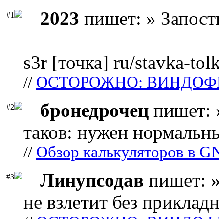
2023
пишет: » Запост
#1
s3r [точка] ru/stavka-tol
//
ОСТОРОЖНО: ВИНДОФ
бронедрочец
пишет: 
#2
таков: нужен нормальны
//
Обзор калькуляторов в G
Линупсодав
пишет: »
#3
не взлетит без прикладн