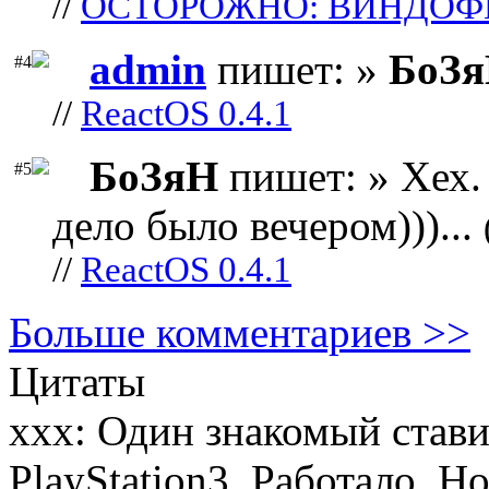
//
ОСТОРОЖНО: ВИНДОФ
admin
пишет: »
БоЗ
#4
//
ReactOS 0.4.1
БоЗяН
пишет: » Хех. 
#5
дело было вечером)))...
//
ReactOS 0.4.1
Больше комментариев >>
Цитаты
xxx: Один знакомый стави
PlayStation3. Работало. Н