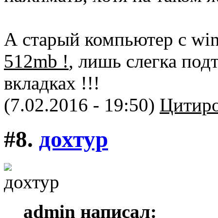
А старый компьютер c win
512mb !
, лишь слегка под
вкладках !!!
(7.02.2016 - 19:50)
Цитиро
#8.
дохтур
admin написал: