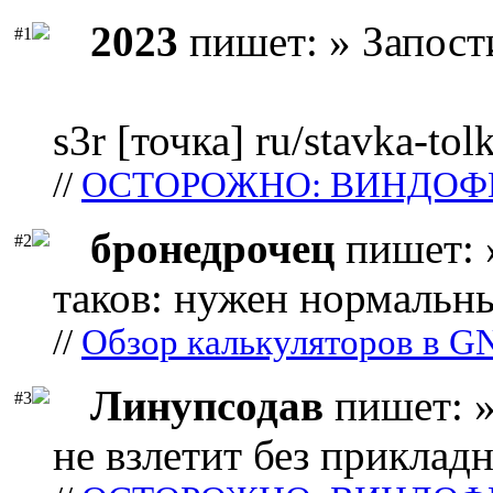
2023
пишет: » Запост
#1
s3r [точка] ru/stavka-tol
//
ОСТОРОЖНО: ВИНДОФ
бронедрочец
пишет: 
#2
таков: нужен нормальны
//
Обзор калькуляторов в G
Линупсодав
пишет: »
#3
не взлетит без прикладн