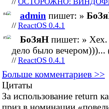
//
ОСТОРОЖНО: ВИНДОФ
admin
пишет: »
БоЗ
#4
//
ReactOS 0.4.1
БоЗяН
пишет: » Хех. 
#5
дело было вечером)))...
//
ReactOS 0.4.1
Больше комментариев >>
Цитаты
За использование return 
приз в номинации «повели