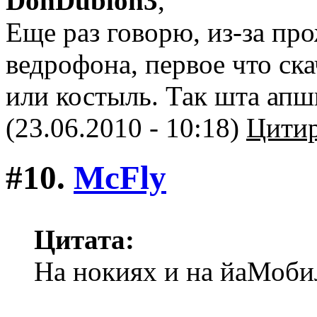
DonDublon3
,
Еще раз говорю, из-за пр
ведрофона, первое что ска
или костыль. Так шта ап
(23.06.2010 - 10:18)
Цитир
#10.
McFly
Цитата:
На нокиях и на йаМобил