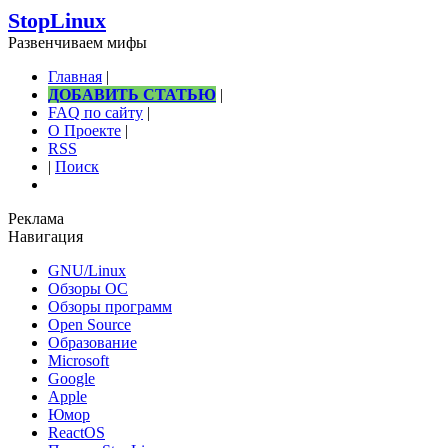
StopLinux
Развенчиваем мифы
Главная
|
ДОБАВИТЬ СТАТЬЮ
|
FAQ по сайту
|
О Проекте
|
RSS
|
Поиск
Реклама
Навигация
GNU/Linux
Обзоры ОС
Обзоры программ
Open Source
Образование
Microsoft
Google
Apple
Юмор
ReactOS