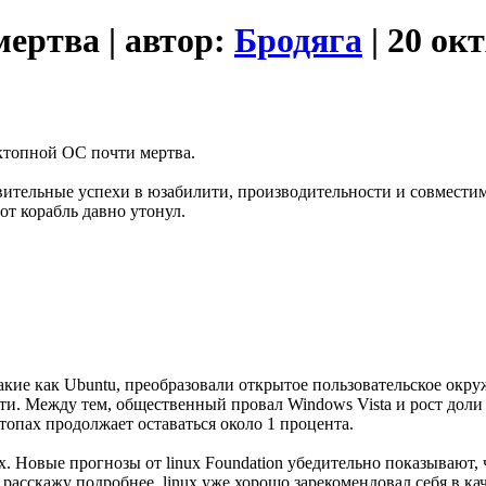
ертва | автор:
Бродяга
| 20 ок
сктопной ОС почти мертва.
ительные успехи в юзабилити, производительности и совместимо
от корабль давно утонул.
акие как Ubuntu, преобразовали открытое пользовательское окру
и. Между тем, общественный провал Windows Vista и рост доли 
топах продолжает оставаться около 1 процента.
x. Новые прогнозы от linux Foundation убедительно показывают, ч
я расскажу подробнее, linux уже хорошо зарекомендовал себя в 