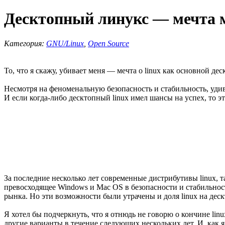
Десктопный линукс — мечта м
Категория:
GNU/Linux
,
Open Source
То, что я скажу, убивает меня — мечта о linux как основной де
Несмотря на феноменальную безопасность и стабильность, удив
И если когда-либо десктопный linux имел шансы на успех, то эт
За последние несколько лет современные дистрибутивы linux, т
превосходящее Windows и Mac OS в безопасности и стабильност
рынка. Но эти возможности были утрачены и доля linux на деск
Я хотел бы подчеркнуть, что я отнюдь не говорю о кончине linu
другие варианты в течение следующих нескольких лет. И, как 