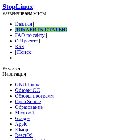
StopLinux
Развенчиваем мифы
Главная
|
ДОБАВИТЬ СТАТЬЮ
|
FAQ по сайту
|
О Проекте
|
RSS
|
Поиск
Реклама
Навигация
GNU/Linux
Обзоры ОС
Обзоры программ
Open Source
Образование
Microsoft
Google
Apple
Юмор
ReactOS