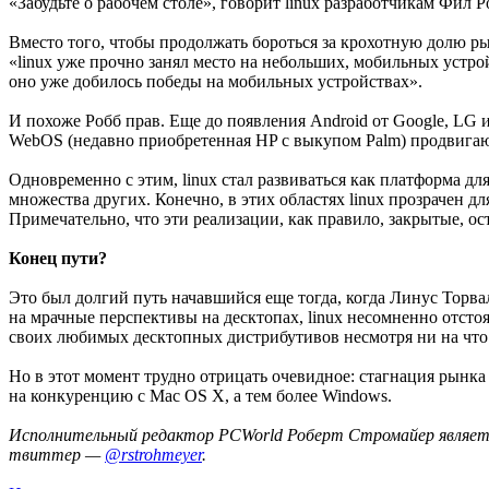
«Забудьте о рабочем столе», говорит linux разработчикам Фил 
Вместо того, чтобы продолжать бороться за крохотную долю ры
«linux уже прочно занял место на небольших, мобильных устрой
оно уже добилось победы на мобильных устройствах».
И похоже Робб прав. Еще до появления Android от Google, LG и
WebOS (недавно приобретенная HP с выкупом Palm) продвигаю
Одновременно с этим, linux стал развиваться как платформа д
множества других. Конечно, в этих областях linux прозрачен дл
Примечательно, что эти реализации, как правило, закрытые, ос
Конец пути?
Это был долгий путь начавшийся еще тогда, когда Линус Торваль
на мрачные перспективы на десктопах, linux несомненно отстоя
своих любимых десктопных дистрибутивов несмотря ни на что
Но в этот момент трудно отрицать очевидное: стагнация рынк
на конкуренцию с Mac OS X, а тем более Windows.
Исполнительный редактор PCWorld Роберт Стромайер является 
твиттер —
@rstrohmeyer
.