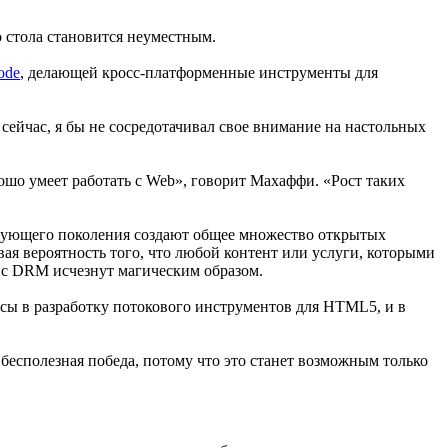
о стола становится неуместным.
Code
, делающей кросс-платформенные инструменты для
x сейчас, я бы не сосредотачивал свое внимание на настольных
орошо умеет работать с Web», говорит Махаффи. «Рост таких
ледующего поколения создают общее множество открытых
вая вероятность того, что любой контент или услуги, которыми
ы с DRM исчезнут магическим образом.
рсы в разработку потокового инструментов для HTML5, и в
т бесполезная победа, потому что это станет возможным только