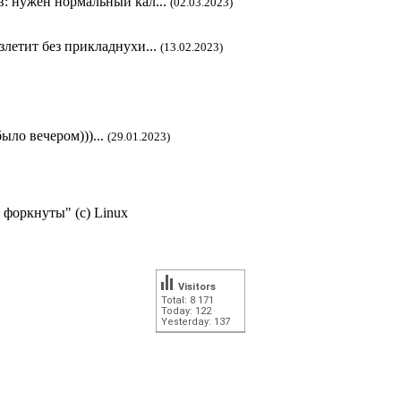
в: нужен нормальный кал...
(02.03.2023)
злетит без прикладнухи...
(13.02.2023)
ыло вечером)))...
(29.01.2023)
 форкнуты" (c) Linux
Visitors
Total: 8 171
Today: 122
Yesterday: 137