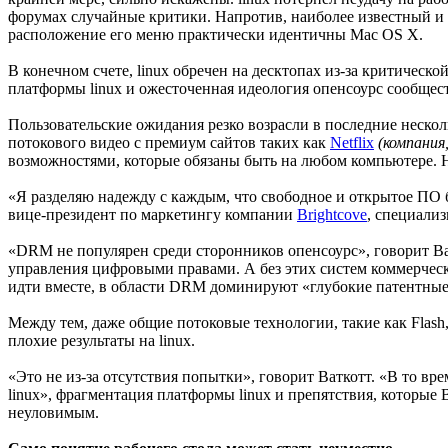
форумах случайные критики. Напротив, наиболее известный и
расположение его меню практически идентичны Mac OS X.
В конечном счете, linux обречен на десктопах из-за критичес
платформы linux и ожесточенная идеология опенсоурс сообщест
Пользовательские ожидания резко возрасли в последние неско
потокового видео с премиум сайтов таких как
Netflix
(компания
возможностями, которые обязаны быть на любом компьютере. Н
«Я разделяю надежду с каждым, что свободное и открытое ПО б
вице-президент по маркетингу компании
Brightcove
, специали
«DRM не популярен среди сторонников опенсоурс», говорит Ват
управления цифровыми правами. А без этих систем коммерчески
идти вместе, в области DRM доминируют «глубокие патентные 
Между тем, даже общие потоковые технологии, такие как Flash,
плохие результаты на linux.
«Это не из-за отсутствия попытки», говорит Ваткотт. «В то 
linux», фрагментация платформы linux и препятствия, которые 
неуловимым.