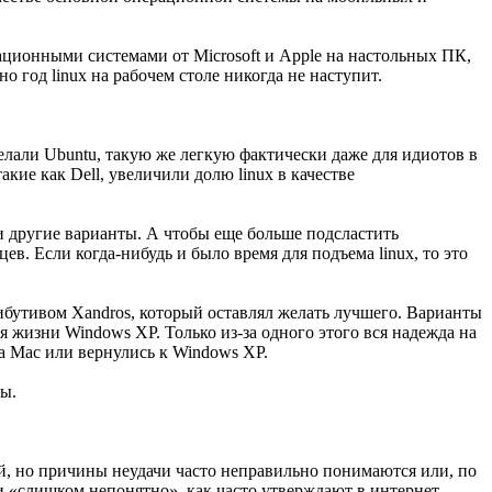
ационными системами от Microsoft и Apple на настольных ПК,
 год linux на рабочем столе никогда не наступит.
делали Ubuntu, такую же легкую фактически даже для идиотов в
ие как Dell, увеличили долю linux в качестве
ли другие варианты. А чтобы еще больше подсластить
в. Если когда-нибудь и было время для подъема linux, то это
ибутивом Xandros, который оставлял желать лучшего. Варианты
 жизни Windows XP. Только из-за одного этого вся надежда на
на Mac или вернулись к Windows XP.
лы.
й, но причины неудачи часто неправильно понимаются или, по
ли «слишком непонятно», как часто утверждают в интернет-