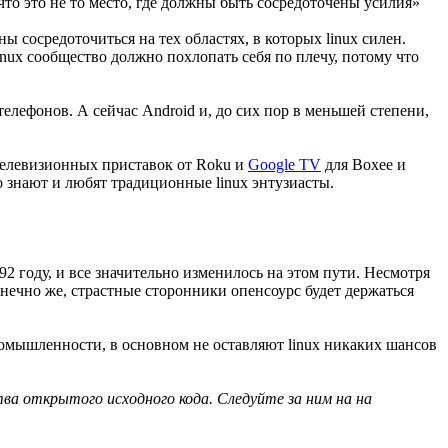
что это не то место, где должны быть сосредоточены усилия»
 сосредоточиться на тех областях, в которых linux силен.
inux сообщество должно похлопать себя по плечу, потому что
елефонов. А сейчас Android и, до сих пор в меньшей степени,
 телевизионных приставок от Roku и
Google TV
для Boxee и
то знают и любят традиционные linux энтузиасты.
92 году, и все значительно изменилось на этом пути. Несмотря
конечно же, страстные сторонники опенсоурс будет держаться
ромышленности, в основном не оставляют linux никаких шансов
ва открытого исходного кода. Следуйте за ним на на