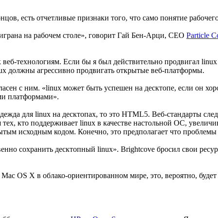
нцов, есть отчетливые признаки того, что само понятие рабочег
рана на рабочем столе», говорит Гай Бен-Арци, CEO
Particle 
 к веб-технологиям. Если бы я был действительно продвигал linu
nux должны агрессивно продвигать открытые веб-платформы.
гласен с ним. «linux может быть успешен на десктопе, если он х
ими платформами».
адежда для linux на десктопах, то это HTML5. Веб-стандарты с
 тех, кто поддерживает linux в качестве настольной ОС, увеличи
ткрытым исходным кодом. Конечно, это предполагает что проблем
нно сохранить десктопный linux». Brightcove бросил свои ресу
ли Mac OS X в облако-ориентированном мире, это, вероятно, буде