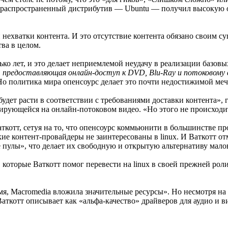
 распространенный дистрибутив — Ubuntu — получил высокую оц
кой нехватки контента. И это отсутствие контента обязано свои
ва в целом.
лько лет, и это делает неприемлемой неудачу в реализации баз
, предоставляющая онлайн-доступ к DVD, Blu-Ray и потоковому 
о политика мира опенсоурс делает это почти недостижимой мечт
удет расти в соответствии с требованиями доставки контента», 
зирующейся на онлайн-потоковом видео. «Но этого не происходи
котт, сетуя на то, что опенсоурс коммьюнити в большинстве пр
е контент-провайдеры не заинтересованы в linux. И Ваткотт от
пулы», что делает их свободную и открытую альтернативу мало
 которые Ваткотт помог перевести на linux в своей прежней рол
время, Macromedia вложила значительные ресурсы». Но несмотря
Ваткотт описывает как «альфа-качество» драйверов для аудио и в