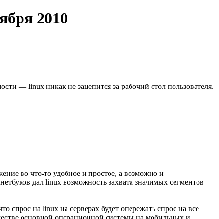
тября 2010
сти — linux никак не зацепится за рабочий стол пользователя.
жение во что-то удобное и простое, а возможно и
нетбуков дал linux возможность захвата значимых сегментов
то спрос на linux на серверах будет опережать спрос на все
качестве основной операционной системы на мобильных и