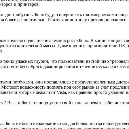
изоров и принтеров.
тые дистрибутивы linux будут соперничать с коммерческими опер
а более реалистичные. И хотя я лично хочу противоположного, но
значительного увеличения темпов роста linux. В конце концов, с
стигла критической массы. Даже крупные производители ПК, так
х.
ло таких ужасных глубин, что пользователи настойчиво требова
ля почти бессп#рнго доминирования в течение нескольких месяце
остыми нетбуками, они поставлялись с предустановленным дистр
icrosoft возможность подмять под себя рынок за счет продления
зователи которые бежали от Vista, как правило просто уходили 
 7 Beta, и linux точно упустил свой шанс завоевать рабочие сто
ся linux не было неожиданностью для большинства наблюдателе
очем столе не потому, что это «для гиков», «слишком сложно» и