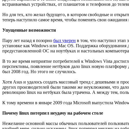
встраиваемых устройствах, от планшетов и телефонов до телев
Но для тех, кто желал будущего, в котором свободные и откры
теперь наступило самое время, чтобы поменять свои ожидания н
Упущенные возможности
Пару лет назад я позорно
был уверен
в том, что наступил этап 
установке как Windows или Mac OS. Поддержка оборудования до
предустановленной ОС на ноутбуках и настольных компьютера
В то же время неприятие потребителей к Windows Vista достиг
перспективы, появление нетбуков дало linux новую платформу д
был 2008 год. Но этого не случилось.
Хотя Asus и удалось создать массовый тренд с дешевыми и пр
других производителей были такими же неуклюжими, что дало M
революцию linux на нетбуках была утрачена. А между тем, поль
К тому времени в январе 2009 года Microsoft выпустила Windows
Почему linux потерпел неудачу на рабочем столе
Нежелание основной массы обычных пользователей пользовать
крайней мере, сильно искажены. linux потерпел неудачу на раб