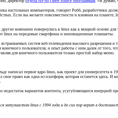
Робб, директор
отдела HP по Open Source программам
. «Я думаю, 
нка настольных компьютеров, говорит Робб, разработчики должны
ствах. Если вы желаете повсеместности и влияния на планете, l
 другие компании повернулись к linux как к мощной основе для т
т linux на передовые смартфоны и инновационные планшеты.
ля встраиваемых систем веб-телевидения высокого разрешения и
я конечного пользователя, и опыт работы с ним далек от того, ч
тавляя для конечного пользователя только простой набор меню.
дс написал первое ядро linux, как проект для университета в 19
л свое право как одна из платформ, которая останется здесь. И 
.
а и недостаток вариантов контента, усугубляющиеся инерцией п
энтузиастом linux с 1994 года и до сих пор верит в достоинст