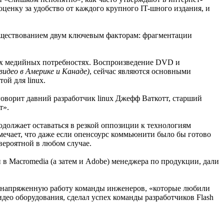
енку за удобство от каждого крупного IT-шного издания, и
м существованием двум ключевым факторам: фрагментации
овых медийных потребностях. Воспроизведение DVD и
видео в Америке и Канаде)
, сейчас являются основными
ой для linux.
говорит давний разработчик linux Джефф Ваткотт, старший
т».
одолжает оставаться в резкой оппозиции к технологиям
мечает, что даже если опенсоурс коммьюнити было бы готово
вероятной в любом случае.
и в Macromedia (а затем и Adobe) менеджера по продукции, дали
 на напряженную работу команды инженеров, «которые любили
идео оборудования, сделал успех команды разработчиков Flash