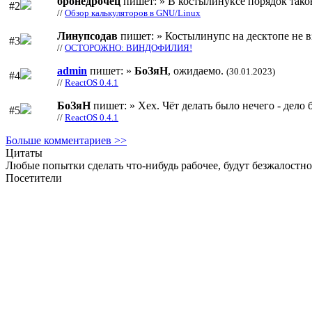
бронедрочец
пишет: » В костылинуксе порядок тако
#2
//
Обзор калькуляторов в GNU/Linux
Линупсодав
пишет: » Костылинупс на десктопе не в
#3
//
ОСТОРОЖНО: ВИНДОФИЛИЯ!
admin
пишет: »
БоЗяН
, ожидаемо.
(30.01.2023)
#4
//
ReactOS 0.4.1
БоЗяН
пишет: » Хех. Чёт делать было нечего - дело б
#5
//
ReactOS 0.4.1
Больше комментариев >>
Цитаты
Любые попытки сделать что-нибудь рабочее, будут безжалостно
Посетители