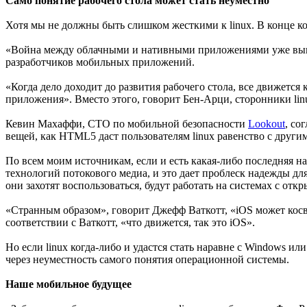
Само понятие рабочего стола может стать неуместно
Хотя мы не должны быть слишком жесткими к linux. В конце ко
«Война между облачными и нативными приложениями уже выиг
разработчиков мобильных приложений.
«Когда дело доходит до развития рабочего стола, все движется
приложения». Вместо этого, говорит Бен-Арци, сторонники li
Кевин Махаффи, CTO по мобильной безопасности
Lookout
, со
вещей, как HTML5 даст пользователям linux равенство с друг
По всем моим источникам, если и есть какая-либо последняя н
технологий потокового медиа, и это дает проблеск надежды для
они захотят воспользоваться, будут работать на системах с о
«Странным образом», говорит Джефф Ваткотт, «iOS может косве
соответствии с Ваткотт, «что движется, так это iOS».
Но если linux когда-либо и удастся стать наравне с Windows и
через неуместность самого понятия операционной системы.
Наше мобильное будущее