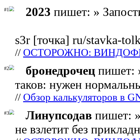
2023
пишет: » Запост
#1
s3r [точка] ru/stavka-tol
//
ОСТОРОЖНО: ВИНДОФ
бронедрочец
пишет: 
#2
таков: нужен нормальны
//
Обзор калькуляторов в G
Линупсодав
пишет: »
#3
не взлетит без прикладн