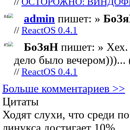
//
ОСТОРОЖНО: ВИНДОФ
admin
пишет: »
БоЗ
#4
//
ReactOS 0.4.1
БоЗяН
пишет: » Хех. 
#5
дело было вечером)))...
//
ReactOS 0.4.1
Больше комментариев >>
Цитаты
Ходят слухи, что среди по
линукса достигает 10%