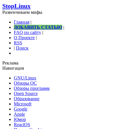
StopLinux
Развенчиваем мифы
Главная
|
ДОБАВИТЬ СТАТЬЮ
|
FAQ по сайту
|
О Проекте
|
RSS
|
Поиск
Реклама
Навигация
GNU/Linux
Обзоры ОС
Обзоры программ
Open Source
Образование
Microsoft
Google
Apple
Юмор
ReactOS