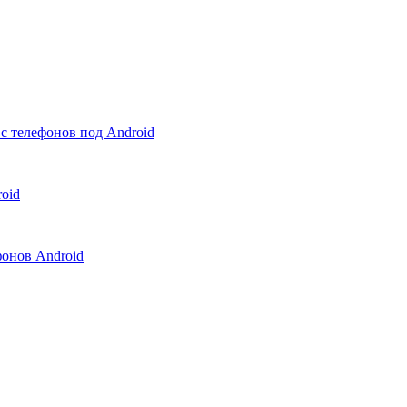
с телефонов под Android
oid
онов Android