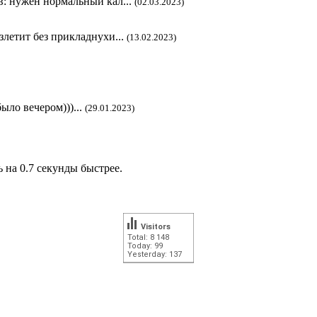
в: нужен нормальный кал...
(02.03.2023)
злетит без прикладнухи...
(13.02.2023)
ыло вечером)))...
(29.01.2023)
 на 0.7 секунды быстрее.
Visitors
Total: 8 148
Today: 99
Yesterday: 137