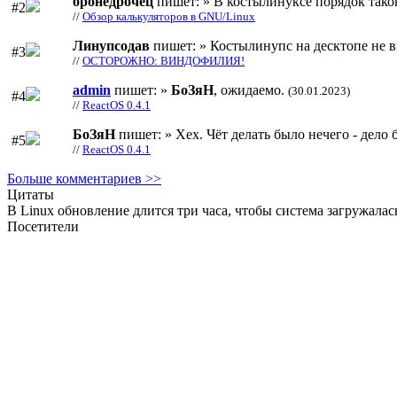
бронедрочец
пишет: » В костылинуксе порядок тако
#2
//
Обзор калькуляторов в GNU/Linux
Линупсодав
пишет: » Костылинупс на десктопе не в
#3
//
ОСТОРОЖНО: ВИНДОФИЛИЯ!
admin
пишет: »
БоЗяН
, ожидаемо.
(30.01.2023)
#4
//
ReactOS 0.4.1
БоЗяН
пишет: » Хех. Чёт делать было нечего - дело б
#5
//
ReactOS 0.4.1
Больше комментариев >>
Цитаты
В Linux обновление длится три часа, чтобы система загружалась
Посетители