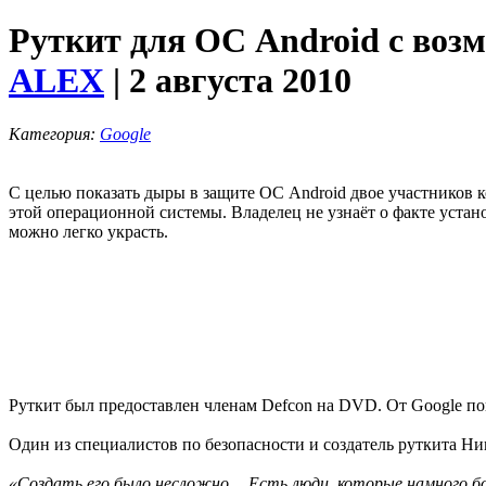
Руткит для ОС Android с воз
ALEX
| 2 августа 2010
Категория:
Google
С целью показать дыры в защите ОС Android двое участников 
этой операционной системы. Владелец не узнаёт о факте устан
можно легко украсть.
Руткит был предоставлен членам Defcon на DVD. От Google по
Один из специалистов по безопасности и создатель руткита Нико
«Создать его было несложно… Есть люди, которые намного бо