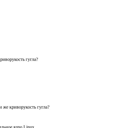
криворукость гугла?
и же криворукость гугла?
ильное ядро Linux.