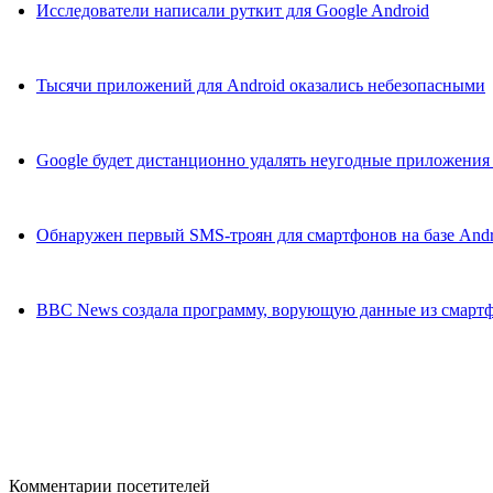
Исследователи написали руткит для Google Android
Тысячи приложений для Android оказались небезопасными
Google будет дистанционно удалять неугодные приложения 
Обнаружен первый SMS-троян для смартфонов на базе Andr
BBC News создала программу, ворующую данные из смартф
Комментарии посетителей