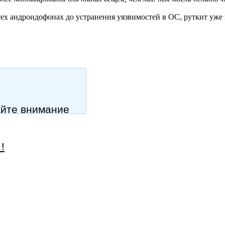
всех андроидофонах до устранения уязвимостей в ОС, руткит уже
айте внимание
!