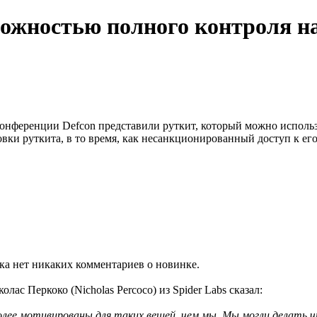
можностью полного контроля на
конференции Defcon представили руткит, который можно исполь
овки руткита, в то время, как несанкционированный доступ к ег
ка нет никаких комментариев о новинке.
лас Перкоко (Nicholas Percoco) из Spider Labs сказал:
лее мотивированы для таких вещей, чем мы. Мы могли делать ч