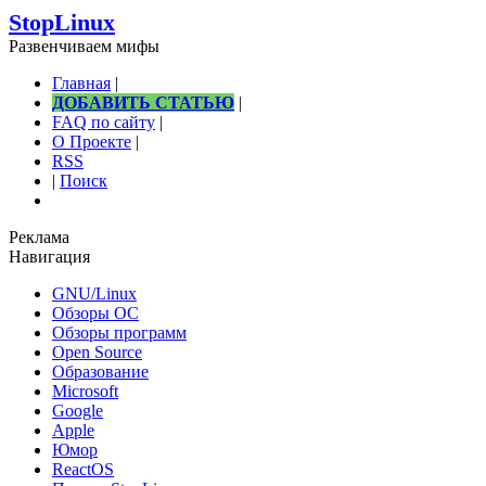
StopLinux
Развенчиваем мифы
Главная
|
ДОБАВИТЬ СТАТЬЮ
|
FAQ по сайту
|
О Проекте
|
RSS
|
Поиск
Реклама
Навигация
GNU/Linux
Обзоры ОС
Обзоры программ
Open Source
Образование
Microsoft
Google
Apple
Юмор
ReactOS