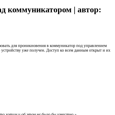
д коммуникатором | автор:
зовать для проникновения в коммуникатор под управлением
о устройству уже получен. Доступ ко всем данным открыт и их
то хотим и об этом не было бы известно.»