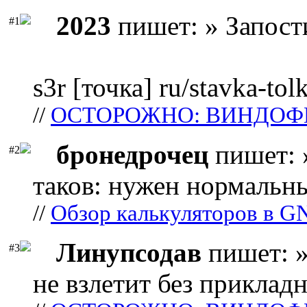
2023
пишет: » Запост
#1
s3r [точка] ru/stavka-tol
//
ОСТОРОЖНО: ВИНДОФ
бронедрочец
пишет: 
#2
таков: нужен нормальны
//
Обзор калькуляторов в G
Линупсодав
пишет: »
#3
не взлетит без прикладн