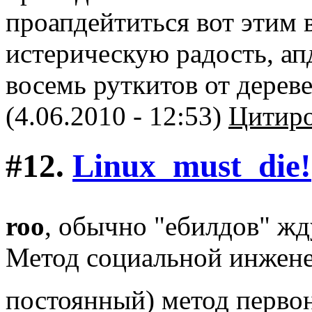
проапдейтиться вот этим в
истерическую радость, ап
восемь руткитов от дерев
(4.06.2010 - 12:53)
Цитиро
#12.
Linux_must_die!
roo
, обычно "ебилдов" жд
Метод социальной инжене
постоянный) метод перво