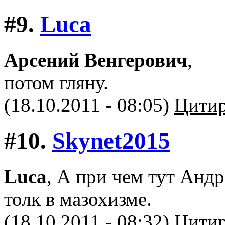
#9.
Luca
Арсений Венгерович
,
потом гляну.
(18.10.2011 - 08:05)
Цитир
#10.
Skynet2015
Luca
, А при чем тут Анд
толк в мазохизме.
(18.10.2011 - 08:32)
Цитир