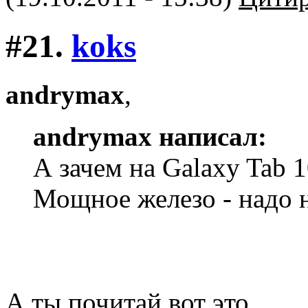
#21.
koks
andrymax
,
andrymax написал:
А зачем на Galaxy Tab 
Мощное железо - надо 
А ты почитай вот это