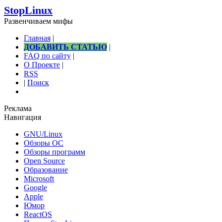
StopLinux
Развенчиваем мифы
Главная
|
ДОБАВИТЬ СТАТЬЮ
|
FAQ по сайту
|
О Проекте
|
RSS
|
Поиск
Реклама
Навигация
GNU/Linux
Обзоры ОС
Обзоры программ
Open Source
Образование
Microsoft
Google
Apple
Юмор
ReactOS