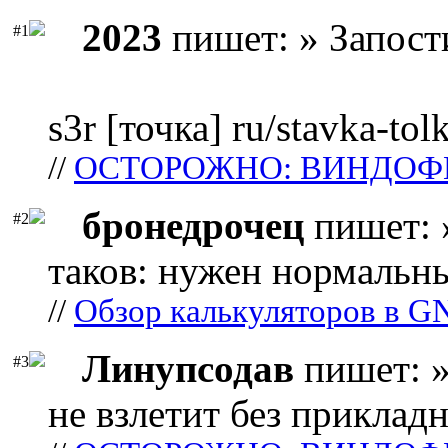
2023
пишет: » Запост
#1
s3r [точка] ru/stavka-tol
//
ОСТОРОЖНО: ВИНДОФ
бронедрочец
пишет: 
#2
таков: нужен нормальны
//
Обзор калькуляторов в G
Линупсодав
пишет: »
#3
не взлетит без прикладн