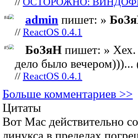
//
ОСТОРОЖНО: ВИНДОФ
admin
пишет: »
БоЗ
#4
//
ReactOS 0.4.1
БоЗяН
пишет: » Хех. 
#5
дело было вечером)))...
//
ReactOS 0.4.1
Больше комментариев >>
Цитаты
Вот Mac действительно с
линукса в пределах погре