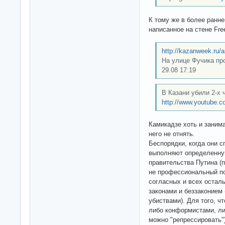
К тому же в более ранн
написанное на стене Free
http://kazanweek.ru/ar
На улице Фучика про
29.08 17:19
В Казани убили 2-х 
http://www.youtube.
Камикадзе хоть и занима
него не отнять.
Беспорядки, когда они 
выполняют определенную
правительства Путина (
не профессиональный по
согласных и всех остал
законами и беззаконием 
убиствами). Для того, 
либо конформистами, ли
можно "репрессировать")