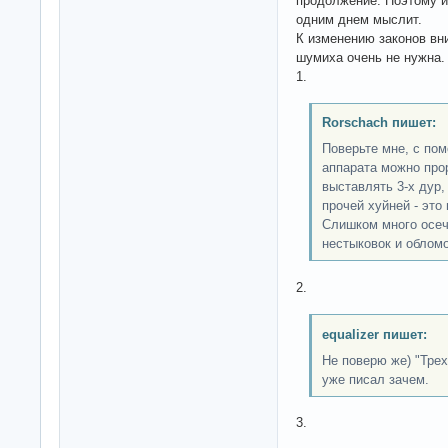
продолжение. Поэтому и
одним днем мыслит.
К изменению законов вн
шумиха очень не нужна.
1.
Rorschach пишет:
Поверьте мне, с по
аппарата можно про
выставлять 3-х дур,
прочей хуйней - это 
Слишком много осеч
нестыковок и обломов
2.
equalizer пишет:
Не поверю же) "Трех
уже писал зачем.
3.