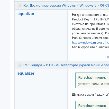
Re:
Десктопные версии Windows
»
Windows 8
»
06-09
equalizer
На днях пробовал снова 
Product Key: TK8TP-9
система не принимает. Г
образ, скачанный еще ко
успешная установка). И 
Новый образ и ключ отс
http://windows.microsoft
Кто в курсе что с ключ
Re:
Социум
»
В Санкт-Петербурге украли мощи Алек
equalizer
Rorschach пишет:
утихнет, если не по
Шумиха вокруг "защиты"
Rorschach пишет: