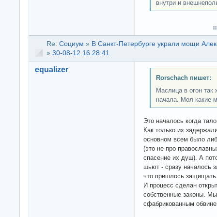
внутри и внешнепол
Re:
Социум
»
В Санкт-Петербурге украли мощи Алек
»
30-08-12 16:28:41
equalizer
Rorschach пишет:
Маслица в огон так 
начала. Мол какие 
Это началось когда тало
Как только их задержали
основном всем было либ
(это не про православн
спасение их душ). А пот
шьют - сразу началось 
что пришлось защищать 
И процесс сделан открыт
собственные законы. Мы
сфабрикованным обвине