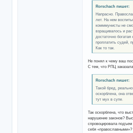
Rorschach пишет:
Напрасно. Правосла
лет. На нем воспиты
комммунисты не смо
взращивалось и раст
достаточно богатая 
проплатить судей, п
Как то так.
Не понял к чему ваш по
С тем, что РПЦ заказала
Rorschach пишет:
Такой бред, реально
оскорблена, она отв
тут мух в супе.
Так оскорблена, что вы
нарушение законов? Выс
спровоцировала подъем
себя «православными»?