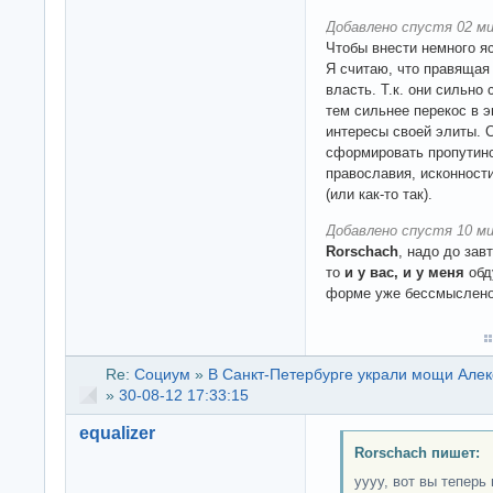
Добавлено спустя 02 ми
Чтобы внести немного я
Я считаю, что правящая 
власть. Т.к. они сильно
тем сильнее перекос в э
интересы своей элиты. С
сформировать пропутин
православия, исконност
(или как-то так).
Добавлено спустя 10 ми
Rorschach
, надо до за
то
и у вас, и у меня
обд
форме уже бессмыслено 
Re:
Социум
»
В Санкт-Петербурге украли мощи Алек
»
30-08-12 17:33:15
equalizer
Rorschach пишет:
уууу, вот вы теперь 