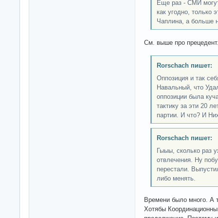
Еще раз - СМИ могут
как угодно, только э
Чаплина, а больше н
См. выше про прецедент
Rorschach пишет:
Оппозиция и так себ
Навальный, что Удал
оппозиции была куч
тактику за эти 20 л
партии. И что? И Ни
Rorschach пишет:
Гыыы, сколько раз 
отвлечения. Ну поб
перестали. Выпустил
либо менять.
Времени было много. А т
Хотябы Координационный