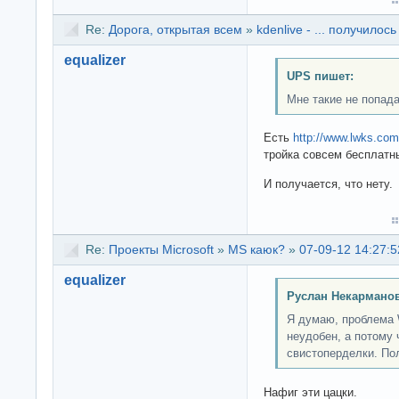
Re:
Дорога, открытая всем
»
kdenlive - ... получилось
equalizer
UPS пишет:
Мне такие не попад
Есть
http://www.lwks.com
тройка совсем бесплатны
И получается, что нету.
Re:
Проекты Microsoft
»
MS каюк?
»
07-09-12 14:27:5
equalizer
Руслан Некарманов
Я думаю, проблема 
неудобен, а потому 
свистоперделки. Пол
Нафиг эти цацки.