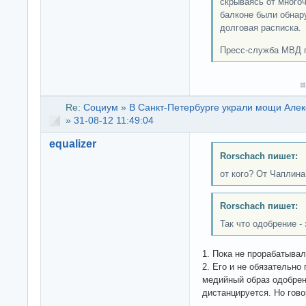
скрываясь от много
балконе были обнар
долговая расписка.
Пресс-служба МВД п
Re:
Социум
»
В Санкт-Петербурге украли мощи Алек
»
31-08-12 11:49:04
equalizer
Rorschach пишет:
от кого? От Чаплина
Rorschach пишет:
Так что одобрение - 
1. Пока не прорабатывал
2. Его и не обязательно
медийный образ одобрен
дистанцируется. Но говор