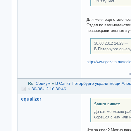
"Pussy Riot".
Для меня еще стало нов
Отдел по взаимодейств
правоохранительными у
30.08.2012 14:29 —
В Петербурге обнар
http://www.gazeta.ru/soc
Re:
Социум
»
В Санкт-Петербурге украли мощи Алек
»
30-08-12 16:36:46
equalizer
Saturn пишет:
Да как же можно раб
борешся с ним или н
Что за бред? Можно рабо