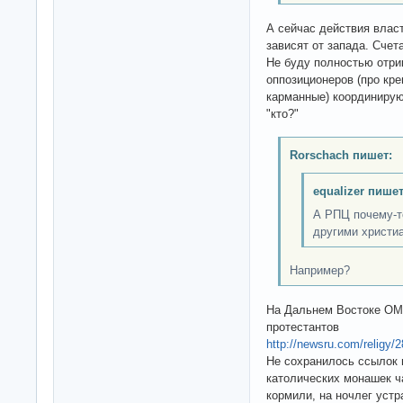
А сейчас действия власт
зависят от запада. Счет
Не буду полностью отриц
оппозиционеров (про кре
карманные) координируют
"кто?"
Rorschach пишет:
equalizer пишет
А РПЦ почему-т
другими христиа
Например?
На Дальнем Востоке ОМ
протестантов
http://newsru.com/religy/
Не сохранилось ссылок н
католических монашек ч
кормили, на ночлег устр