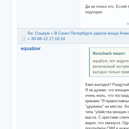
Да не плохо это. Еслиб
подлодки.
Re:
Социум
»
В Санкт-Петербурге украли мощи Алек
»
30-08-12 17:18:24
equalizer
Rorschach пишет:
equalizer, вот види
религиозный экстрим
выгодно только пра
Какя выходка? Раздутый
Я не думаю, что женщин
очень жаль, что пострад
криками "Я православный
"дружины" на местах. Ко
типа "убийства женщин 
масла. С крестами спил
видно, что заказуха. О
протрубили СМИ в нужн