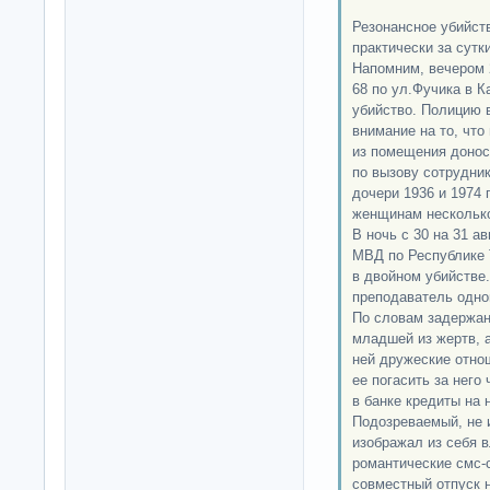
Резонансное убийст
практически за сутки
Напомним, вечером 
68 по ул.Фучика в 
убийство. Полицию 
внимание на то, что
из помещения донос
по вызову сотрудни
дочери 1936 и 1974 
женщинам несколько
В ночь с 30 на 31 а
МВД по Республике 
в двойном убийстве.
преподаватель одног
По словам задержанн
младшей из жертв, 
ней дружеские отно
ее погасить за него
в банке кредиты на 
Подозреваемый, не 
изображал из себя 
романтические смс-
совместный отпуск 