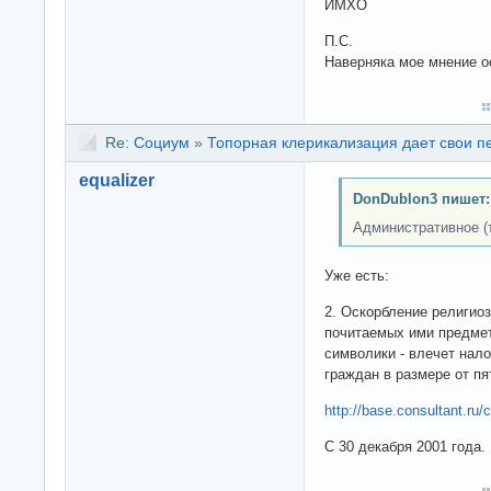
ИМХО
П.С.
Наверняка мое мнение ос
Re:
Социум
»
Топорная клерикализация дает свои 
equalizer
DonDublon3 пишет:
Административное (
Уже есть:
2. Оскорбление религио
почитаемых ими предмет
символики - влечет нал
граждан в размере от пя
http://base.consultant.ru
С 30 декабря 2001 года.