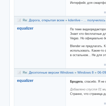
Интерфейс для смартфон
Re:
Дорога, открытая всем
»
kdenlive - ... получилось
equalizer
По теме видеоредакторо
Знает кто бесплатные д
Vegas. Но официально б
Blender не предлагать. 
использовать. Какие-то 
в остальном... Не для э
Re:
Десктопные версии Windows
»
Windows 8
»
06-09
equalizer
Бродяга
, спасибо. Я не
Добавлено спустя 01 ми
Странно, что страница д