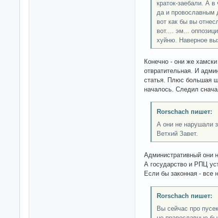
краток-заебали. А в
да и провославным д
вот как бы вы отнес
вот.... эм... оппози
хуйню. Наверное выз
Конечно - они же хамски
отвратительная. И админ
статья. Плюс большая шу
началось. Следил снача
Rorschach пишет:
А они не нарушали за
Ветхий Завет.
Административный они 
А государство и РПЦ ус
Если бы законная - все 
Rorschach пишет:
Вы сейчас про пусек
не православные был