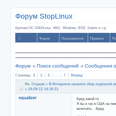
Форум StopLinux
Критика ОС GNU/Linux, MAC, Windows, BSD, Solaris и т.д.
../
Форум
Пользователи
Правила
По
Форум
»
Поиск сообщений
»
Сообщения от
Страницы
1
2
3
…
7
Вперед
Re:
Социум
»
В Интернете начался сбор подписей з
»
19-09-12 14:26:31
equalizer
Бред какой-то.
Я бы и так в США на пм
включать... Бред.