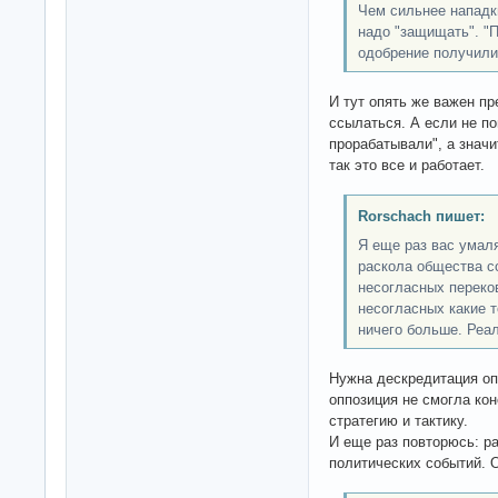
Чем сильнее нападк
надо "защищать". "
одобрение получили
И тут опять же важен пр
ссылаться. А если не по
прорабатывали", а знач
так это все и работает.
Rorschach пишет:
Я еще раз вас умал
раскола общества со
несогласных переко
несогласных какие 
ничего больше. Реа
Нужна дескредитация оп
оппозиция не смогла ко
стратегию и тактику.
И еще раз повторюсь: ра
политических событий. 