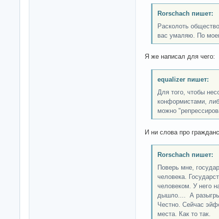
Rorschach пишет:
Расколоть общество
вас умаляю. По мое
Я же написал для чего:
equalizer пишет:
Для того, чтобы не
конформистами, либ
можно "репрессирова
И ни слова про гражданс
Rorschach пишет:
Поверь мне, госуда
человека. Государст
человеком. У него н
дышло.... А разыгры
Честно. Сейчас эйфо
места. Как то так.