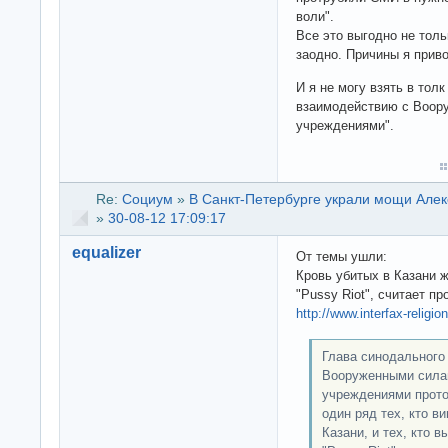
воли".
Все это выгодно не толь
заодно. Причины я прив
И я не могу взять в тол
взаимодействию с Воор
учреждениями".
Re:
Социум
»
В Санкт-Петербурге украли мощи Алек
»
30-08-12 17:09:17
equalizer
От темы ушли:
Кровь убитых в Казани ж
"Pussy Riot", считает п
http://www.interfax-relig
Глава синодального
Вооруженными сила
учреждениями прото
один ряд тех, кто в
Казани, и тех, кто 