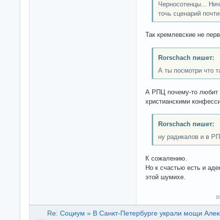
Черносотенцы... Нич
точь сценарий почти
Так кремлевские не перв
Rorschach пишет:
А ты посмотри что т
А РПЦ почему-то любит 
христианскими конфесси
Rorschach пишет:
ну радикалов и в Р
К сожалению.
Но к счастью есть и аде
этой шумихе.
Re:
Социум
»
В Санкт-Петербурге украли мощи Алек