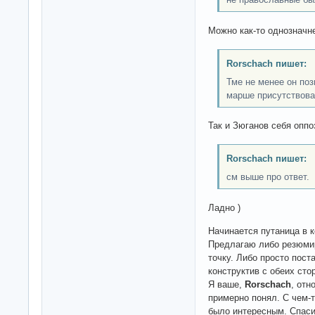
Можно как-то однознач
Rorschach пишет:
Тме не менее он поз
марше присутствов
Так и Зюганов себя оппо
Rorschach пишет:
см выше про ответ.
Ладно )
Начинается путаница в 
Предлагаю либо резюмир
точку. Либо просто поста
конструктив с обеих сто
Я ваше,
Rorschach
, отн
примерно понял. С чем-т
было интересным. Спаси