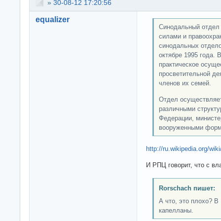
»
30-08-12 17:20:56
equalizer
Синодальный отдел
силами и правоохра
синодальных отдело
октябре 1995 года. 
практическое осуще
просветительной де
членов их семей.
Отдел осуществляет
различными структу
Федерации, министе
вооруженными форм
http://ru.wikipedia.o
И РПЦ говорит, что с вл
Rorschach пишет:
А что, это плохо? 
капелланы.