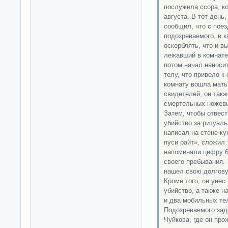
послужила ссора, к
августа. В тот день,
сообщил, что с поез
подозреваемого, в к
оскорблять, что и в
лежавший в комнате
потом начал наноси
телу, что привело к
комнату вошла мать
свидетелей, он так
смертельных ножевы
Затем, чтобы отвест
убийство за ритуаль
написал на стене ку
пуси райт», сложил 
напоминали цифру 6
своего пребывания. 
нашел свою долгову
Кроме того, он унес
убийство, а также н
и два мобильных те
Подозреваемого зад
Чуйкова, где он про