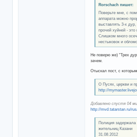
Rorschach пишет:
Поверьте мне, с по
аппарата можно про
выставлять 3-х дур,
прочей хуйней - это 
Слишком много осеч
нестыковок и обломов
Не поверю же) "Трех дур
зачем.
Отыскал пост, с которым
О Пусях, церкви и п
http://mymaster.livej
Добавлено спустя 04 ми
http://mvd.tatarstan.ru/r
Полиция задержала 
жительниц Казани
31.08.2012