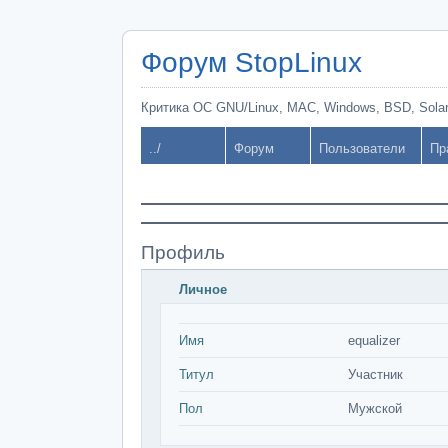
Форум StopLinux
Критика ОС GNU/Linux, MAC, Windows, BSD, Solari
../
Форум
Пользователи
Пр
Профиль
Личное
Имя
equalizer
Титул
Участник
Пол
Мужской