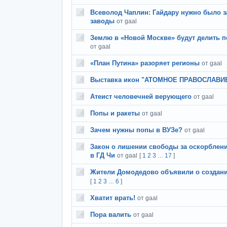
Всеволод Чаплин: Гайдару нужно было з
заводы
от gaal
Землю в «Новой Москве» будут делить 
от gaal
«План Путина» разоряет регионы
от gaal
Выставка икон "АТОМНОЕ ПРАВОСЛАВИ
Атеист человечней верующего
от gaal
Попы и ракеты
от gaal
Зачем нужны попы в ВУЗе?
от gaal
Закон о лишении свободы за оскорблен
в ГД Чи
от gaal
[
1
2
3
17
]
…
Жители Домодедово объявили о создани
[
1
2
3
6
]
…
Хватит врать!
от gaal
Пора валить
от gaal