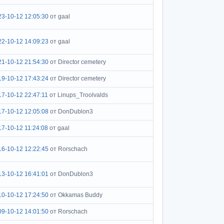
23-10-12 12:05:30
от gaal
22-10-12 14:09:23
от gaal
21-10-12 21:54:30
от Director cemetery
19-10-12 17:43:24
от Director cemetery
17-10-12 22:47:11
от Linups_Troolvalds
17-10-12 12:05:08
от DonDublon3
17-10-12 11:24:08
от gaal
16-10-12 12:22:45
от Rorschach
13-10-12 16:41:01
от DonDublon3
10-10-12 17:24:50
от Okkamas Buddy
09-10-12 14:01:50
от Rorschach