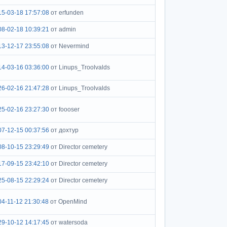
15-03-18 17:57:08
от erfunden
08-02-18 10:39:21
от admin
13-12-17 23:55:08
от Nevermind
14-03-16 03:36:00
от Linups_Troolvalds
26-02-16 21:47:28
от Linups_Troolvalds
25-02-16 23:27:30
от foooser
07-12-15 00:37:56
от дохтур
08-10-15 23:29:49
от Director cemetery
17-09-15 23:42:10
от Director cemetery
25-08-15 22:29:24
от Director cemetery
04-11-12 21:30:48
от OpenMind
29-10-12 14:17:45
от watersoda