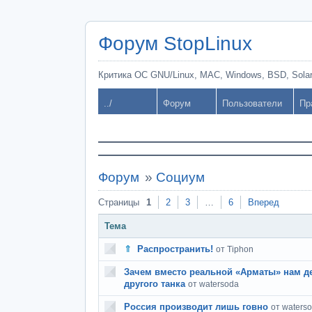
Форум StopLinux
Критика ОС GNU/Linux, MAC, Windows, BSD, Solari
../
Форум
Пользователи
Пр
Форум
»
Социум
Страницы
1
2
3
…
6
Вперед
Тема
⇑
Распространить!
от Tiphon
Зачем вместо реальной «Арматы» нам 
другого танка
от watersoda
Россия производит лишь говно
от waters