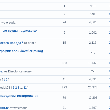
1
910
2
591
24
4,561
т watersoda
чные труды на дискетах
5
1,002
ского народа?
15
2,117
от admin
рафик свой JavaSсript-код
2
717
183
15,668
е.
3
756
от Director cemetery
41
4,331
y
[
1
2
]
273
26,378
hodok78
[
1
2
3
11
]
…
ународном тестировании
79
11,208
анных
11
1,897
от watersoda