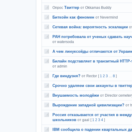
Твиттер
Опрос
от Okkamas Buddy
Биткойн как феномен
от Nevermind
Сетевая война: вероятность эскалации
о
РАН потребовала от ученых сдавать нау
от watersoda
А чем линуксойды отличаются от Украин
Билайн подставляет в транзитный HTTP-т
от admin
Где виндузня?
от Rector
[
1
2
3
8
]
…
Срочно удаляем свои аккаунты в твиттер
Внушаемость молодёжи
от Director cemeter
Вырождение западной цивилизации?
от 
Россия отказывается от участия в межд
школьников
от gaal
[
1
2
3
4
]
IBM сообщила о падении квартальных д