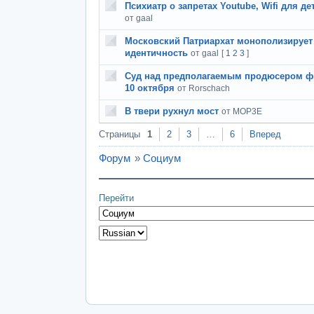
Психиатр о запретах Youtube, Wifi для д
от gaal
Московский Патриархат монополизируе
идентичность
от gaal
[
1
2
3
]
Суд над предполагаемым продюсером ф
10 октября
от Rorschach
В твери рухнул мост
от MOP3E
Страницы
1
2
3
…
6
Вперед
Форум
»
Социум
Перейти