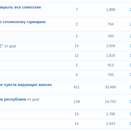
акрыть все советские
7
1,888
по сочинскому сценарию
2
764
2
785
Е"
15
2,504
от gaal
12
1,816
1
913
0
745
ие чувств верующих внесен
411
33,489
и республики
от gaal
139
14,752
10
1,780
14
2,443