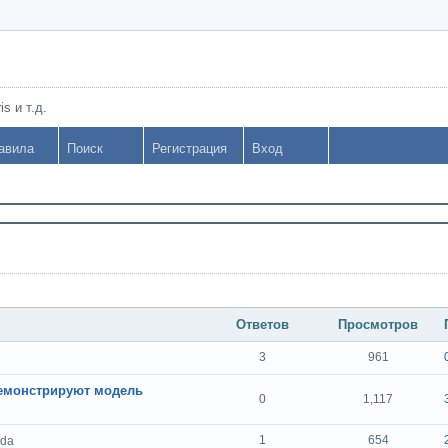
s и т.д.
авила
Поиск
Регистрация
Вход
Ответов
Просмотров
3
961
демонстрируют модель
0
1,117
1
654
oda