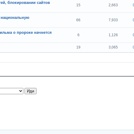
етей, блокировании сайтов
15
2,663
т национальную
66
7,933
ильма о пророке начнется
6
1,126
19
3,065