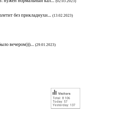
в: нужен нормальный кал...
(02.03.2023)
злетит без прикладнухи...
(13.02.2023)
ыло вечером)))...
(29.01.2023)
Visitors
Total: 8 106
Today: 57
Yesterday: 137