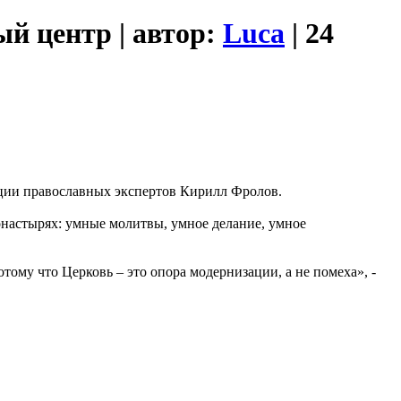
й центр | автор:
Luca
| 24
ции православных экспертов Кирилл Фролов.
онастырях: умные молитвы, умное делание, умное
ому что Церковь – это опора модернизации, а не помеха», -