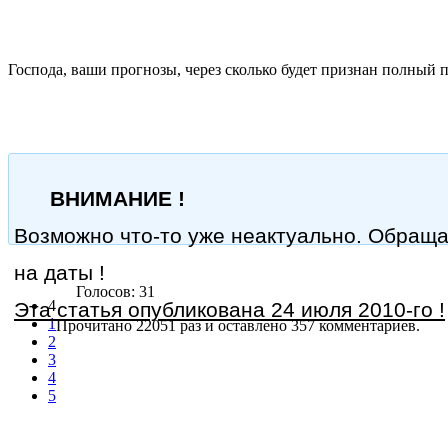
Господа, ваши прогнозы, через сколько будет признан полный 
ВНИМАНИЕ !
Возможно что-то уже неактуально. Обращ
на даты !
Голосов: 31
4
Эта статья опубликована 24 июля 2010-го !
1
Прочитано 22051 раз
и оставлено 357 комментариев.
2
3
4
5