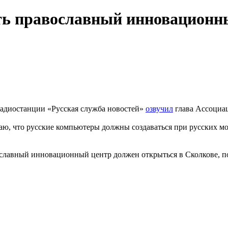
ть православный инновационны
радиостанции «Русская служба новостей»
озвучил
глава Ассоциа
таю, что русские компьютеры должны создаваться при русских м
славный инновационный центр должен открыться в Сколкове, пот