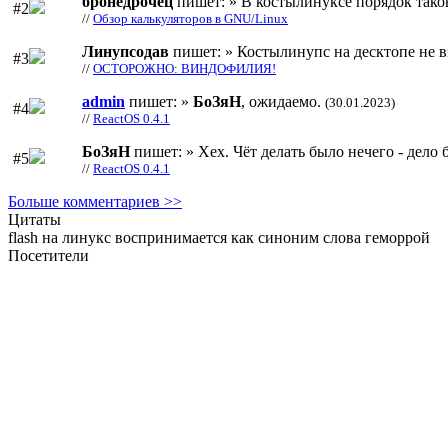
бронедрочец
пишет: » В костылинуксе порядок тако
#2
//
Обзор калькуляторов в GNU/Linux
Линупсодав
пишет: » Костылинупс на десктопе не в
#3
//
ОСТОРОЖНО: ВИНДОФИЛИЯ!
admin
пишет: »
БоЗяН
, ожидаемо.
(30.01.2023)
#4
//
ReactOS 0.4.1
БоЗяН
пишет: » Хех. Чёт делать было нечего - дело б
#5
//
ReactOS 0.4.1
Больше комментариев >>
Цитаты
flash на линукс воспринимается как синоним слова геморрой
Посетители