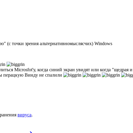
ую" (с точки зрения альтернативномыслясчих) Windows
ться Microsfot'у, когда синий экран увидят или когда "щедрая и
обы перацкую Винду не спалили
транения
вируса
.