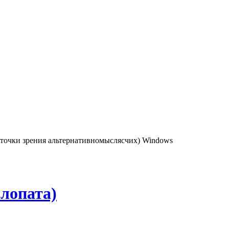
 точки зрения альтернативномыслясчих) Windows
лопата)