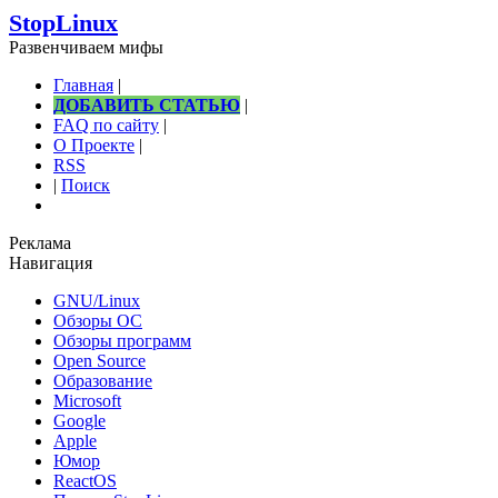
StopLinux
Развенчиваем мифы
Главная
|
ДОБАВИТЬ СТАТЬЮ
|
FAQ по сайту
|
О Проекте
|
RSS
|
Поиск
Реклама
Навигация
GNU/Linux
Обзоры ОС
Обзоры программ
Open Source
Образование
Microsoft
Google
Apple
Юмор
ReactOS