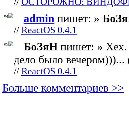
//
ОСТОРОЖНО: ВИНДОФ
admin
пишет: »
БоЗ
#4
//
ReactOS 0.4.1
БоЗяН
пишет: » Хех. 
#5
дело было вечером)))...
//
ReactOS 0.4.1
Больше комментариев >>