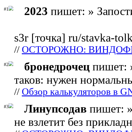
2023
пишет: » Запост
#1
s3r [точка] ru/stavka-tol
//
ОСТОРОЖНО: ВИНДОФ
бронедрочец
пишет: 
#2
таков: нужен нормальны
//
Обзор калькуляторов в G
Линупсодав
пишет: »
#3
не взлетит без прикладн