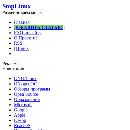
StopLinux
Развенчиваем мифы
Главная
|
ДОБАВИТЬ СТАТЬЮ
|
FAQ по сайту
|
О Проекте
|
RSS
|
Поиск
Реклама
Навигация
GNU/Linux
Обзоры ОС
Обзоры программ
Open Source
Образование
Microsoft
Google
Apple
Юмор
ReactOS