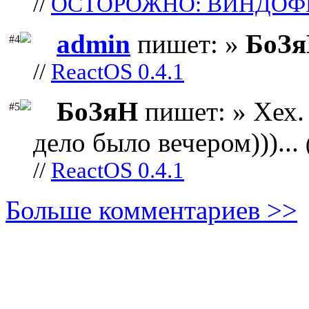
//
ОСТОРОЖНО: ВИНДОФ
admin
пишет: »
БоЗ
#4
//
ReactOS 0.4.1
БоЗяН
пишет: » Хех. 
#5
дело было вечером)))...
//
ReactOS 0.4.1
Больше комментариев >>