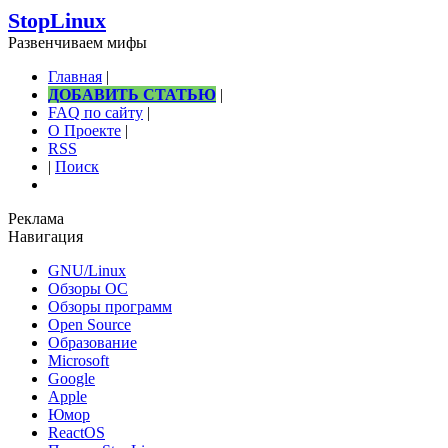
StopLinux
Развенчиваем мифы
Главная
|
ДОБАВИТЬ СТАТЬЮ
|
FAQ по сайту
|
О Проекте
|
RSS
|
Поиск
Реклама
Навигация
GNU/Linux
Обзоры ОС
Обзоры программ
Open Source
Образование
Microsoft
Google
Apple
Юмор
ReactOS