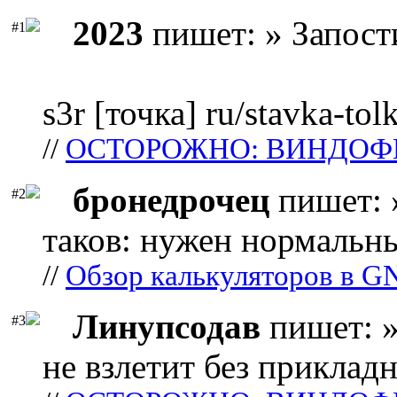
2023
пишет: » Запост
#1
s3r [точка] ru/stavka-tol
//
ОСТОРОЖНО: ВИНДОФ
бронедрочец
пишет: 
#2
таков: нужен нормальны
//
Обзор калькуляторов в G
Линупсодав
пишет: »
#3
не взлетит без прикладн