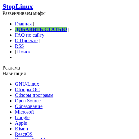
StopLinux
Развенчиваем мифы
Главная
|
ДОБАВИТЬ СТАТЬЮ
|
FAQ по сайту
|
О Проекте
|
RSS
|
Поиск
Реклама
Навигация
GNU/Linux
Обзоры ОС
Обзоры программ
Open Source
Образование
Microsoft
Google
Apple
Юмор
ReactOS