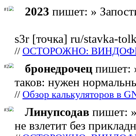
2023
пишет: » Запост
#1
s3r [точка] ru/stavka-tol
//
ОСТОРОЖНО: ВИНДОФ
бронедрочец
пишет: 
#2
таков: нужен нормальны
//
Обзор калькуляторов в G
Линупсодав
пишет: »
#3
не взлетит без прикладн