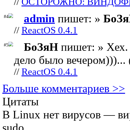
//
ОСТОРОЖНО: ВИНДОФ
admin
пишет: »
БоЗ
#4
//
ReactOS 0.4.1
БоЗяН
пишет: » Хех. 
#5
дело было вечером)))...
//
ReactOS 0.4.1
Больше комментариев >>
Цитаты
В Linux нет вирусов — ви
sudo.