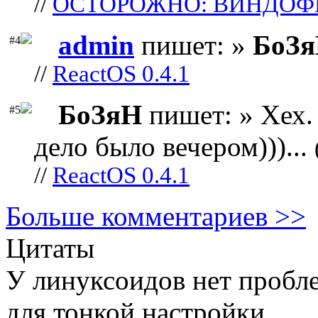
//
ОСТОРОЖНО: ВИНДОФ
admin
пишет: »
БоЗ
#4
//
ReactOS 0.4.1
БоЗяН
пишет: » Хех. 
#5
дело было вечером)))...
//
ReactOS 0.4.1
Больше комментариев >>
Цитаты
У линуксоидов нет пробл
для тонкой настройки.