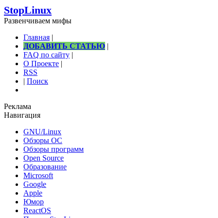
StopLinux
Развенчиваем мифы
Главная
|
ДОБАВИТЬ СТАТЬЮ
|
FAQ по сайту
|
О Проекте
|
RSS
|
Поиск
Реклама
Навигация
GNU/Linux
Обзоры ОС
Обзоры программ
Open Source
Образование
Microsoft
Google
Apple
Юмор
ReactOS