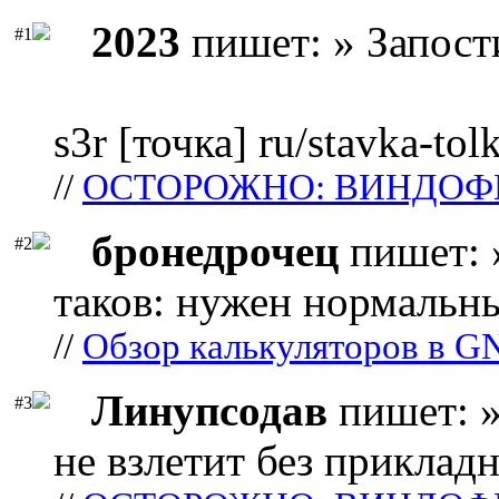
2023
пишет: » Запост
#1
s3r [точка] ru/stavka-tol
//
ОСТОРОЖНО: ВИНДОФ
бронедрочец
пишет: 
#2
таков: нужен нормальны
//
Обзор калькуляторов в G
Линупсодав
пишет: »
#3
не взлетит без прикладн