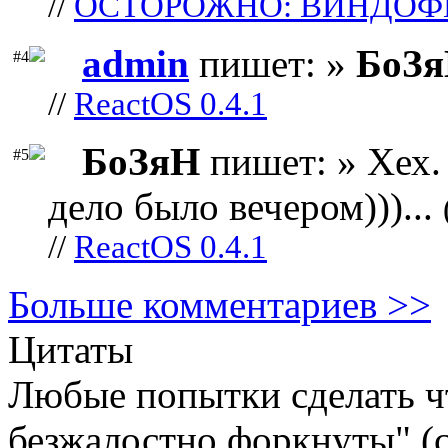
//
ОСТОРОЖНО: ВИНДОФ
admin
пишет: »
БоЗ
#4
//
ReactOS 0.4.1
БоЗяН
пишет: » Хех. 
#5
дело было вечером)))...
//
ReactOS 0.4.1
Больше комментариев >>
Цитаты
Любые попытки сделать чт
безжалостно форкнуты" (c