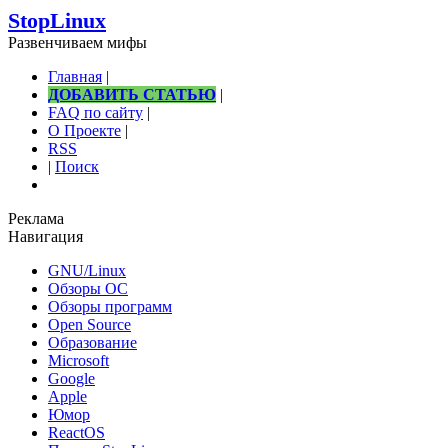
StopLinux
Развенчиваем мифы
Главная
|
ДОБАВИТЬ СТАТЬЮ
|
FAQ по сайту
|
О Проекте
|
RSS
|
Поиск
Реклама
Навигация
GNU/Linux
Обзоры ОС
Обзоры программ
Open Source
Образование
Microsoft
Google
Apple
Юмор
ReactOS