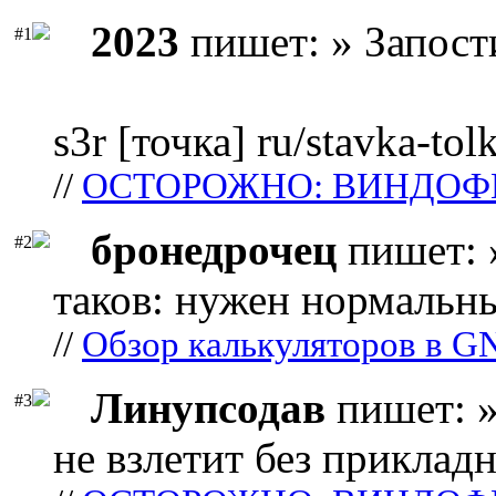
2023
пишет: » Запост
#1
s3r [точка] ru/stavka-tol
//
ОСТОРОЖНО: ВИНДОФ
бронедрочец
пишет: 
#2
таков: нужен нормальны
//
Обзор калькуляторов в G
Линупсодав
пишет: »
#3
не взлетит без прикладн