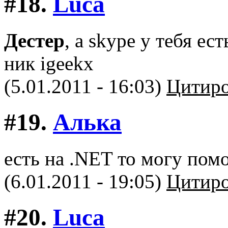
#18.
Luca
Дестер
, а skype у тебя ес
ник igeekx
(5.01.2011 - 16:03)
Цитиро
#19.
Алька
есть на .NET то могу пом
(6.01.2011 - 19:05)
Цитиро
#20.
Luca