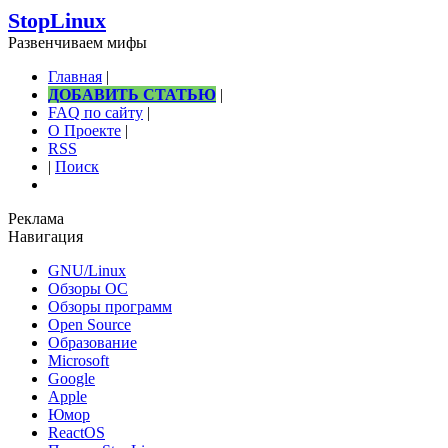
StopLinux
Развенчиваем мифы
Главная
|
ДОБАВИТЬ СТАТЬЮ
|
FAQ по сайту
|
О Проекте
|
RSS
|
Поиск
Реклама
Навигация
GNU/Linux
Обзоры ОС
Обзоры программ
Open Source
Образование
Microsoft
Google
Apple
Юмор
ReactOS