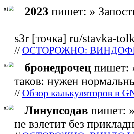
2023
пишет: » Запост
#1
s3r [точка] ru/stavka-tol
//
ОСТОРОЖНО: ВИНДОФ
бронедрочец
пишет: 
#2
таков: нужен нормальны
//
Обзор калькуляторов в G
Линупсодав
пишет: »
#3
не взлетит без прикладн