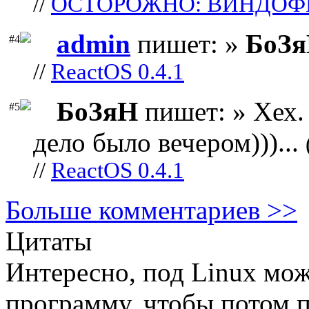
//
ОСТОРОЖНО: ВИНДОФ
admin
пишет: »
БоЗ
#4
//
ReactOS 0.4.1
БоЗяН
пишет: » Хех. 
#5
дело было вечером)))...
//
ReactOS 0.4.1
Больше комментариев >>
Цитаты
Интересно, под Linux мо
программу, чтобы потом п