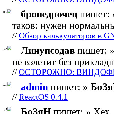
бронедрочец
пишет: 
#2
таков: нужен нормальны
//
Обзор калькуляторов в G
Линупсодав
пишет: »
#3
не взлетит без прикладн
//
ОСТОРОЖНО: ВИНДОФ
admin
пишет: »
БоЗ
#4
//
ReactOS 0.4.1
БоЗяН
пишет: » Хех. 
#5