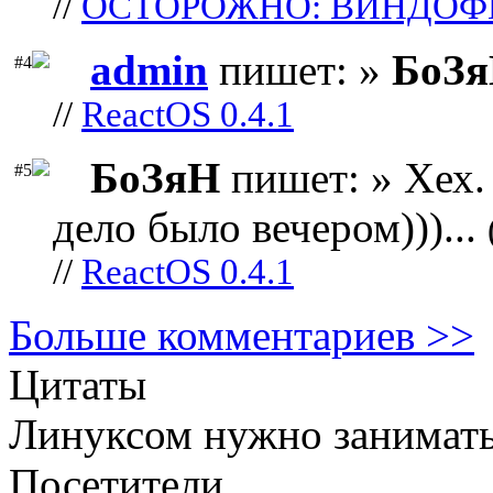
//
ОСТОРОЖНО: ВИНДОФ
admin
пишет: »
БоЗ
#4
//
ReactOS 0.4.1
БоЗяН
пишет: » Хех. 
#5
дело было вечером)))...
//
ReactOS 0.4.1
Больше комментариев >>
Цитаты
Линуксом нужно заниматьс
Посетители