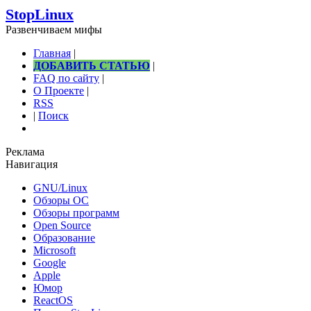
StopLinux
Развенчиваем мифы
Главная
|
ДОБАВИТЬ СТАТЬЮ
|
FAQ по сайту
|
О Проекте
|
RSS
|
Поиск
Реклама
Навигация
GNU/Linux
Обзоры ОС
Обзоры программ
Open Source
Образование
Microsoft
Google
Apple
Юмор
ReactOS