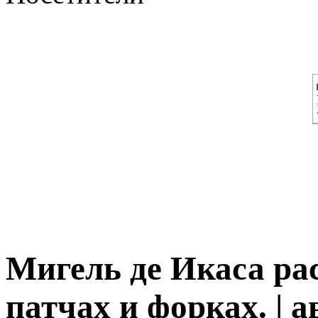
Мигель де Икаса рас
патчах и форках. | а