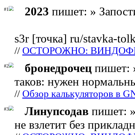
2023
пишет: » Запост
#1
s3r [точка] ru/stavka-tol
//
ОСТОРОЖНО: ВИНДОФ
бронедрочец
пишет: 
#2
таков: нужен нормальны
//
Обзор калькуляторов в G
Линупсодав
пишет: »
#3
не взлетит без прикладн