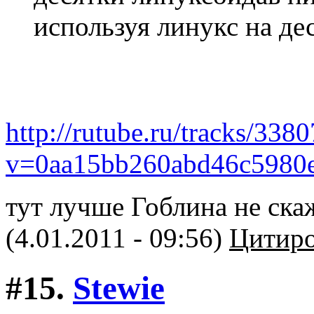
используя линукс на дес
http://rutube.ru/tracks/338
v=0aa15bb260abd46c5980
тут лучше Гоблина не ска
(4.01.2011 - 09:56)
Цитиро
#15.
Stewie