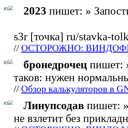
2023
пишет: » Запост
#1
s3r [точка] ru/stavka-tol
//
ОСТОРОЖНО: ВИНДОФ
бронедрочец
пишет: 
#2
таков: нужен нормальны
//
Обзор калькуляторов в G
Линупсодав
пишет: »
#3
не взлетит без прикладн