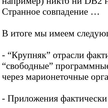
например) никто ни DB2 н
Странное совпадение …
В итоге мы имеем следу
- “Крупняк” отрасли фак
“свободные” программные 
через марионеточные орг
- Приложения фактически 