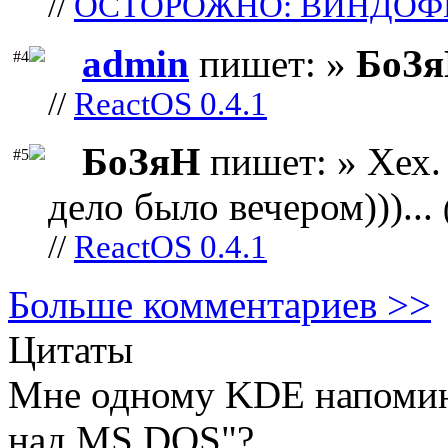
//
ОСТОРОЖНО: ВИНДОФ
admin
пишет: »
БоЗ
#4
//
ReactOS 0.4.1
БоЗяН
пишет: » Хех. 
#5
дело было вечером)))...
//
ReactOS 0.4.1
Больше комментариев >>
Цитаты
Мне одному KDE напомин
над MS DOS"?