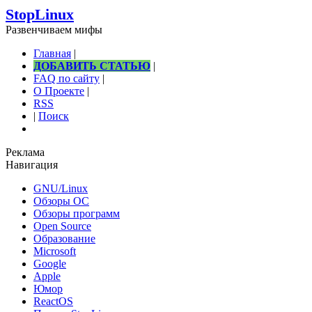
StopLinux
Развенчиваем мифы
Главная
|
ДОБАВИТЬ СТАТЬЮ
|
FAQ по сайту
|
О Проекте
|
RSS
|
Поиск
Реклама
Навигация
GNU/Linux
Обзоры ОС
Обзоры программ
Open Source
Образование
Microsoft
Google
Apple
Юмор
ReactOS