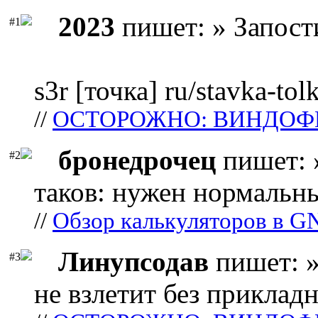
2023
пишет: » Запост
#1
s3r [точка] ru/stavka-tol
//
ОСТОРОЖНО: ВИНДОФ
бронедрочец
пишет: 
#2
таков: нужен нормальны
//
Обзор калькуляторов в G
Линупсодав
пишет: »
#3
не взлетит без прикладн