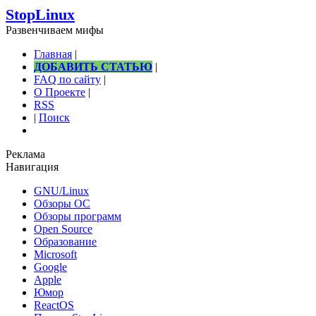
StopLinux
Развенчиваем мифы
Главная
|
ДОБАВИТЬ СТАТЬЮ
|
FAQ по сайту
|
О Проекте
|
RSS
|
Поиск
Реклама
Навигация
GNU/Linux
Обзоры ОС
Обзоры программ
Open Source
Образование
Microsoft
Google
Apple
Юмор
ReactOS