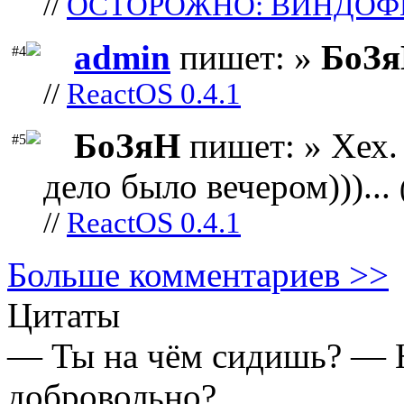
//
ОСТОРОЖНО: ВИНДОФ
admin
пишет: »
БоЗ
#4
//
ReactOS 0.4.1
БоЗяН
пишет: » Хех. 
#5
дело было вечером)))...
//
ReactOS 0.4.1
Больше комментариев >>
Цитаты
— Ты на чём сидишь? — 
добровольно?