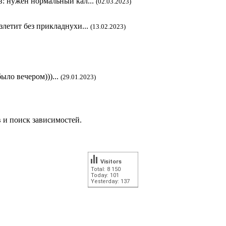
в: нужен нормальный кал...
(02.03.2023)
злетит без прикладнухи...
(13.02.2023)
ыло вечером)))...
(29.01.2023)
в и поиск зависимостей.
Visitors
Total: 8 150
Today: 101
Yesterday: 137