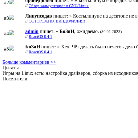
бронедрочец
пишет: » В костылинуксе порядок тако
#2
//
Обзор калькуляторов в GNU/Linux
Линупсодав
пишет: » Костылинупс на десктопе не в
#3
//
ОСТОРОЖНО: ВИНДОФИЛИЯ!
admin
пишет: »
БоЗяН
, ожидаемо.
(30.01.2023)
#4
//
ReactOS 0.4.1
БоЗяН
пишет: » Хех. Чёт делать было нечего - дело б
#5
//
ReactOS 0.4.1
Больше комментариев >>
Цитаты
Игры на Linux есть: настройка драйверов, сборка из исходнико
Посетители