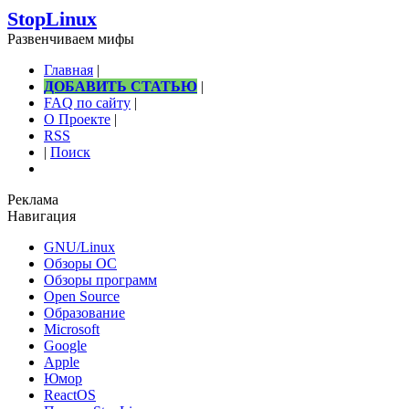
StopLinux
Развенчиваем мифы
Главная
|
ДОБАВИТЬ СТАТЬЮ
|
FAQ по сайту
|
О Проекте
|
RSS
|
Поиск
Реклама
Навигация
GNU/Linux
Обзоры ОС
Обзоры программ
Open Source
Образование
Microsoft
Google
Apple
Юмор
ReactOS