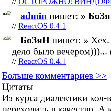
//
ОСТОРОЖНО: ВИНДОФ
admin
пишет: »
БоЗ
#4
//
ReactOS 0.4.1
БоЗяН
пишет: » Хех. 
#5
дело было вечером)))...
//
ReactOS 0.4.1
Больше комментариев >>
Цитаты
Из курса диалектики кол-
переходить в качество. А