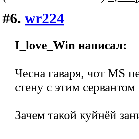
#6.
wr224
I_love_Win написал:
Чесна гаваря, чот MS п
стену с этим сервантом
Зачем такой куйнёй зан