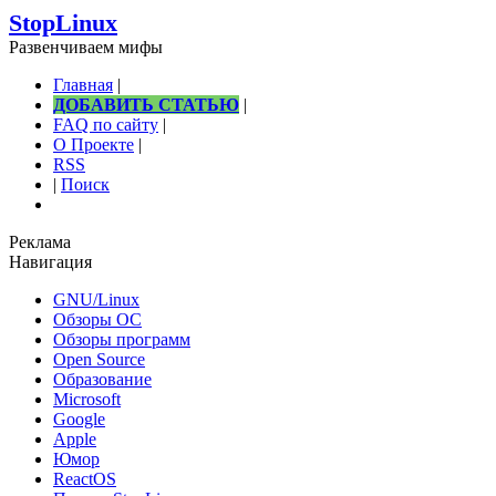
StopLinux
Развенчиваем мифы
Главная
|
ДОБАВИТЬ СТАТЬЮ
|
FAQ по сайту
|
О Проекте
|
RSS
|
Поиск
Реклама
Навигация
GNU/Linux
Обзоры ОС
Обзоры программ
Open Source
Образование
Microsoft
Google
Apple
Юмор
ReactOS