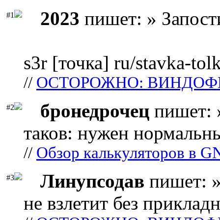
2023
пишет: » Запост
#1
s3r [точка] ru/stavka-tol
//
ОСТОРОЖНО: ВИНДОФ
бронедрочец
пишет: 
#2
таков: нужен нормальны
//
Обзор калькуляторов в G
Линупсодав
пишет: »
#3
не взлетит без прикладн