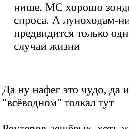
нише. МС хорошо зонди
спроса. А луноходам-н
предвидится только одн
случаи жизни
Да ну нафег это чудо, да 
"всёводном" толкал тут
Роутеров дешёвых, хоть 