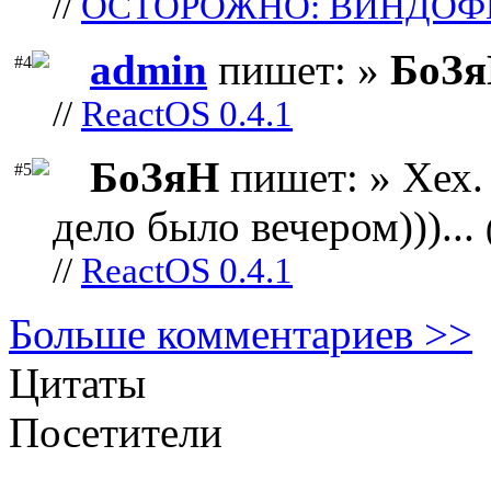
//
ОСТОРОЖНО: ВИНДОФ
admin
пишет: »
БоЗ
#4
//
ReactOS 0.4.1
БоЗяН
пишет: » Хех. 
#5
дело было вечером)))...
//
ReactOS 0.4.1
Больше комментариев >>
Цитаты
Посетители