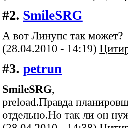
#2.
SmileSRG
А вот Линупс так может?
(28.04.2010 - 14:19)
Цитир
#3.
petrun
SmileSRG
,
preload.Правда планиров
отдельно.Но так ли он ну
(28.04.2010 - 14:38)
Цитир