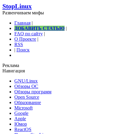
StopLinux
Развенчиваем мифы
Главная
|
ДОБАВИТЬ СТАТЬЮ
|
FAQ по сайту
|
О Проекте
|
RSS
|
Поиск
Реклама
Навигация
GNU/Linux
Обзоры ОС
Обзоры программ
Open Source
Образование
Microsoft
Google
Apple
Юмор
ReactOS