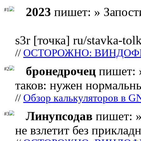
2023
пишет: » Запост
#1
s3r [точка] ru/stavka-tol
//
ОСТОРОЖНО: ВИНДОФ
бронедрочец
пишет: 
#2
таков: нужен нормальны
//
Обзор калькуляторов в G
Линупсодав
пишет: »
#3
не взлетит без прикладн